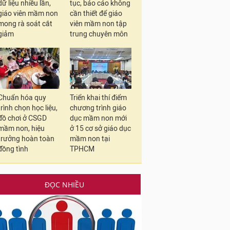
dữ liệu nhiều lần,
tục, báo cáo không
giáo viên mầm non
cần thiết để giáo
mong rà soát cắt
viên mầm non tập
giảm
trung chuyên môn
Chuẩn hóa quy
Triển khai thí điểm
trình chọn học liệu,
chương trình giáo
đồ chơi ở CSGD
dục mầm non mới
mầm non, hiệu
ở 15 cơ sở giáo dục
trưởng hoàn toàn
mầm non tại
đồng tình
TPHCM
ĐỌC NHIỀU