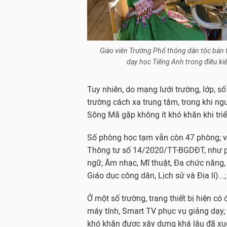
Giáo viên Trường Phổ thông dân tộc bán 
dạy học Tiếng Anh trong điều kiệ
Tuy nhiên, do mạng lưới trường, lớp, s
trường cách xa trung tâm, trong khi n
Sông Mã gặp không ít khó khăn khi tri
Số phòng học tạm vẫn còn 47 phòng; v
Thông tư số 14/2020/TT-BGDĐT, như ph
ngữ, Âm nhạc, Mĩ thuật, Đa chức năng
Giáo dục công dân, Lịch sử và Địa lí)...;
Ở một số trường, trang thiết bị hiện c
máy tính, Smart TV phục vụ giảng dạy
khó khăn được xây dựng khá lâu đã xu