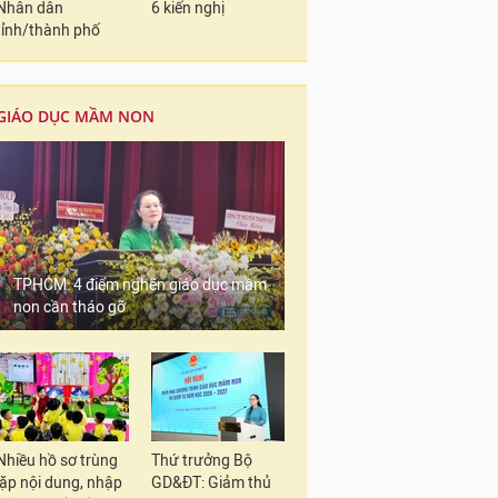
Nhân dân
6 kiến nghị
tỉnh/thành phố
GIÁO DỤC MẦM NON
TPHCM: 4 điểm nghẽn giáo dục mầm
non cần tháo gỡ
Nhiều hồ sơ trùng
Thứ trưởng Bộ
lặp nội dung, nhập
GD&ĐT: Giảm thủ