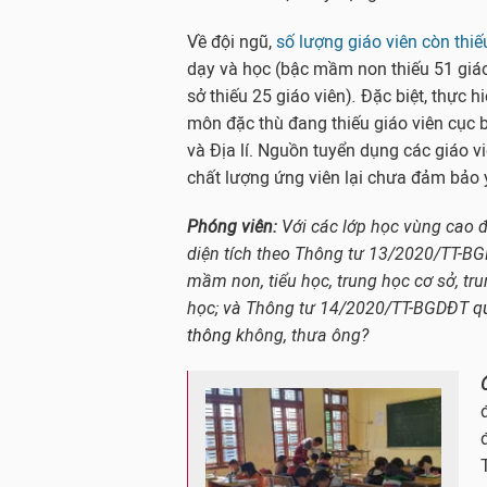
Về đội ngũ,
số lượng giáo viên còn thiế
dạy và học (bậc mầm non thiếu 51 giáo 
sở thiếu 25 giáo viên)
.
Đặc biệt, thực h
môn đặc thù đang thiếu giáo viên cục b
và Địa lí. Nguồn tuyển dụng các giáo v
chất lượng ứng viên lại chưa đảm bảo 
Phóng viên
:
Với các lớp học vùng cao 
diện tích theo Thông tư 13/2020/TT-BG
mầm non, tiểu học, trung học cơ sở, tr
học; và Thông tư 14/2020/TT-BGDĐT q
thông
không, thưa ông?