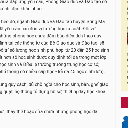
chưa đáp ứng yêu cầu, Phòng Giáo dục và Đào tạo có
sự chỉ đạo khắc phục.
Theo đó, ngành Giáo dục và Đào tạo huyện Sông Mã
đã yêu cầu các đơn vị trường học rà soát. Đối với
những phòng học chưa đảm bảo diện tích theo quy
định tại các thông tư của Bộ Giáo dục và Đào tạo, sẽ
bố trí số lượng học sinh phù hợp, từ 20 đến 25 học sinh
(ít hơn số học sinh được quy định tối đa trong một lớp
 học sinh và Điều lệ trường trường trung học cơ sở,
hổ thông có nhiều cấp học - tối đa 45 học sinh/lớp);
đúng quy cách, đủ chỗ ngồi cho học sinh; bàn, ghế giáo
g quạt; hệ thống tủ đựng hồ sơ, thiết bị dạy học khoa
mới, thay thế hoặc sửa chữa những phòng học đã