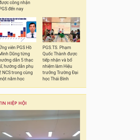
được công nhận
PGS đến nay
Ứng viên PGS Hồ
PGS.TS. Phạm
Minh Dũng từng
Quốc Thành được
hướng dẫn 5 thạc
tiếp nhận và bổ
sĩ, hướng dẫn phụ
nhiệm làm Hiệu
2 NCS trong cùng
trưởng Trường Đại
một năm học
học Thái Bình
TIN HIỆP HỘI