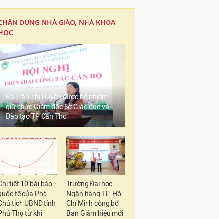
CHÂN DUNG NHÀ GIÁO, NHÀ KHOA
HỌC
Bà Trần Thị Huyền được bổ nhiệm
giữ chức Giám đốc Sở Giáo dục và
Đào tạo TP Cần Thơ
Chi tiết 10 bài báo
Trường Đại học
quốc tế của Phó
Ngân hàng TP. Hồ
Chủ tịch UBND tỉnh
Chí Minh công bố
Phú Thọ từ khi
Ban Giám hiệu mới