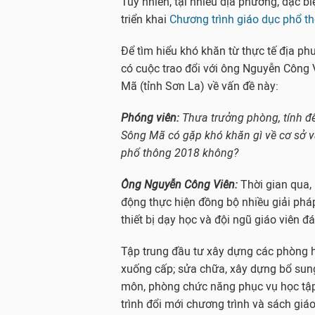
Tuy nhiên, tại nhiều địa phương, đặc bi
triển khai
Chương trình giáo dục phổ 
Để tìm hiểu khó khăn từ thực tế địa ph
có cuộc trao đổi với ông Nguyễn Công
Mã (tỉnh Sơn La) về vấn đề này:
Phóng viên:
Thưa trưởng phòng, tính đ
Sông Mã có gặp khó khăn gì về cơ sở vật
phổ thông 2018 không?
Ông Nguyễn Công Viên
:
Thời gian qua,
động thực hiện đồng bộ nhiều giải ph
thiết bị dạy học và đội ngũ giáo viên 
Tập trung đầu tư xây dựng các phòng 
xuống cấp; sửa chữa, xây dựng bổ sun
môn, phòng chức năng phục vụ học tập;
trình đổi mới chương trình và sách gi