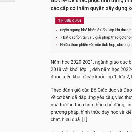
GDVN- Để khắc phục tình trạng th
các cấp có thẩm quyền xây dựng kế
TIN LIÊN QUAN
Ngổn ngang khó khăn ở Sốp Cộp khi thực hi
7 bất cập tồn tại và 5 giải pháp tháo gỡ cho
Nhiều than phiền về môn tích hợp, chương 
Năm học 2020-2021, ngành giáo dục bắt
2018 với khối lớp 1, đến năm học 2022
được triển khai ở các khối: lớp 1, lớp 2, 
Theo đánh giá của Bộ Giáo dục và Đào 
về cơ bản đã đáp ứng yêu cầu; việc th
nhà trường theo tinh thần chủ động, linh
phương pháp, hình thức dạy học và kiể
chất, hiệu quả. [1]