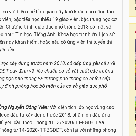
u
so với biên chế tỉnh giao gây khó khăn cho công tác
viên; bậc tiểu học thiếu 19 giáo viên; bậc trung học cơ
iện Chương trình giáo dục phổ thông 2018 có một số
ộ như: Tin học, Tiếng Anh; Khoa học tự nhiên, Lịch sử
iên này khan hiếm, hoặc nếu có ứng viên thi tuyển thì
yêu cầu.
được xây dựng trước năm 2018, có đáp ứng yêu cầu về
DĐT quy định về tiêu chuẩn cơ sở vật chất các trường
ung học phổ thông và trường phổ thông có nhiều cấp
uy định phòng học bộ môn của cơ sở giáo dục phổ
Ông Nguyễn Công Viên:
Với diện tích lớp học vùng cao
được đầu tư xây dựng trước 2018, phần lớn đáp ứng
đủ yêu cầu theo Thông tư 13/2020/TT-BGDĐT và
Thông tư 14/2020/TT-BGDĐT, còn lại với những phòng