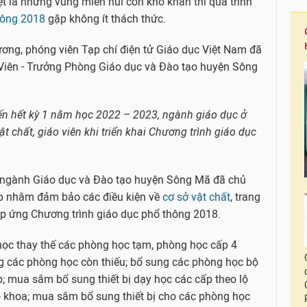
ệt là những vùng miền núi còn khó khăn thì quá trình
thông 2018
gặp không ít thách thức.
ương, phóng viên Tạp chí điện tử Giáo dục Việt Nam đã
 Viên - Trưởng Phòng Giáo dục và Đào tạo huyện Sông
ến hết kỳ 1 năm học 2022 – 2023, ngành giáo dục ở
 chất, giáo viên khi triển khai Chương trình giáo dục
 ngành Giáo dục và Đào tạo huyện Sông Mã đã chủ
áp nhằm đảm bảo các điều kiện về
cơ sở vật chất
, trang
đáp ứng Chương trình giáo dục phổ thông 2018.
học thay thế các phòng học tạm, phòng học cấp 4
g các phòng học còn thiếu; bổ sung các phòng học bộ
 mua sắm bổ sung thiết bị dạy học các cấp theo lộ
áo khoa; mua sắm bổ sung thiết bị cho các phòng học