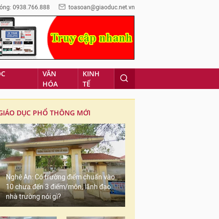
óng: 0938.766.888
toasoan@giaoduc.net.vn
ỌC
VĂN
KINH
HÓA
TẾ
GIÁO DỤC PHỔ THÔNG MỚI
Nghệ An: Có trường điểm chuẩn vào
10 chưa đến 3 điểm/môn, lãnh đạo
nhà trường nói gì?