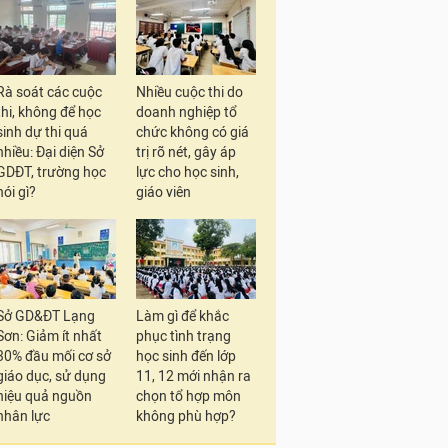
Rà soát các cuộc
Nhiều cuộc thi do
thi, không để học
doanh nghiệp tổ
sinh dự thi quá
chức không có giá
nhiều: Đại diện Sở
trị rõ nét, gây áp
GDĐT, trường học
lực cho học sinh,
nói gì?
giáo viên
Sở GD&ĐT Lạng
Làm gì để khắc
Sơn: Giảm ít nhất
phục tình trạng
30% đầu mối cơ sở
học sinh đến lớp
giáo dục, sử dụng
11, 12 mới nhận ra
hiệu quả nguồn
chọn tổ hợp môn
nhân lực
không phù hợp?