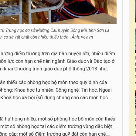
trú Trung học cơ sở Mường Cai, huyện Sông Mã, tỉnh Sơn La
n cơ sở vật chất còn nhiều thiếu thốn - Ảnh: vov.vn
ố lượng điểm trường trên địa bàn huyện lớn, nhiều điểm
guồn lực còn hạn chế nên ngành Giáo dục và Đào tạo ở
ển khai Chương trình giáo dục phổ thông 2018 như:
ẫn thiếu các phòng học bộ môn theo quy định của
òng: Khoa học tự nhiên, Công nghệ, Tin học, Ngoại
, Khoa học xã hội (sử dụng chung cho các môn học
ó đã hư hỏng nhiều, một số phòng học bộ môn còn thiếu
;
một số phòng học tại các điểm trường vùng đặc biệt
ống cấp; một số điểm trường quỹ đất còn hạn chế,…