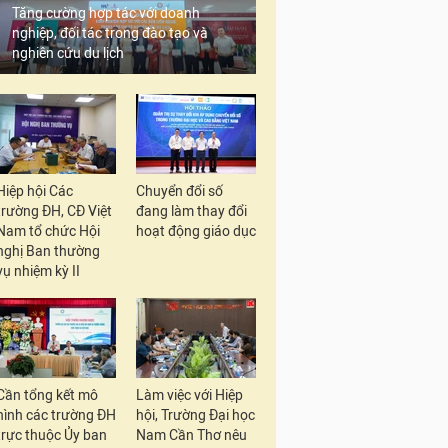
Tăng cường hợp tác với doanh
nghiệp, đối tác trong đào tạo và
nghiên cứu du lịch
Hiệp hội Các
Chuyển đổi số
trường ĐH, CĐ Việt
đang làm thay đổi
Nam tổ chức Hội
hoạt động giáo dục
nghị Ban thường
vụ nhiệm kỳ II
Cần tổng kết mô
Làm việc với Hiệp
hình các trường ĐH
hội, Trường Đại học
trực thuộc Ủy ban
Nam Cần Thơ nêu