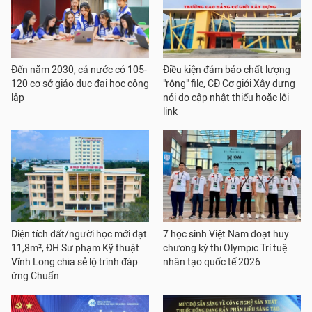
Đến năm 2030, cả nước có 105-
Điều kiện đảm bảo chất lượng
120 cơ sở giáo dục đại học công
"rỗng" file, CĐ Cơ giới Xây dựng
lập
nói do cập nhật thiếu hoặc lỗi
link
Diện tích đất/người học mới đạt
7 học sinh Việt Nam đoạt huy
11,8m², ĐH Sư phạm Kỹ thuật
chương kỳ thi Olympic Trí tuệ
Vĩnh Long chia sẻ lộ trình đáp
nhân tạo quốc tế 2026
ứng Chuẩn