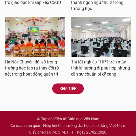
trợ giáo dục khi sắp xếp CSGD
thành ngôn ngữ thứ 2 trong
trường học
Hà Nội: Chuyển đổi số trong
Thi tốt nghiệp THPT trên máy
trường học tạo ra thay đổi rõ
tính là hướng đi phù hợp nhưng
nét trong hoạt động quản trị
cần sự chuẩn bị kỹ càng
XEM TIẾP
© Tạp chí điện tử Giáo dục Việt Nam
Cơ quan chủ quản
: Hiệp hội Các trường đại học, cao đẳng Việt Nam.
Giấy phép số 74/GP-BTTTT ngày 26/02/2020.