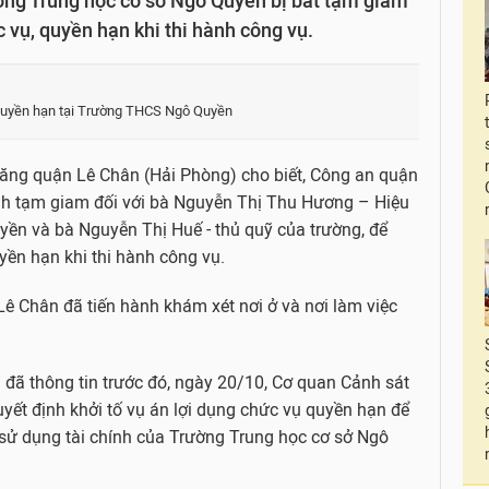
ờng Trung học cơ sở Ngô Quyền bị bắt tạm giam
c vụ, quyền hạn khi thi hành công vụ.
, quyền hạn tại Trường THCS Ngô Quyền
năng quận Lê Chân (Hải Phòng) cho biết, Công an quận
lệnh tạm giam đối với bà Nguyễn Thị Thu Hương – Hiệu
ền và bà Nguyễn Thị Huế - thủ quỹ của trường, để
uyền hạn khi thi hành công vụ.
ê Chân đã tiến hành khám xét nơi ở và nơi làm việc
 đã thông tin trước đó, ngày 20/10, Cơ quan Cảnh sát
yết định khởi tố vụ án lợi dụng chức vụ quyền hạn để
i, sử dụng tài chính của Trường Trung học cơ sở Ngô