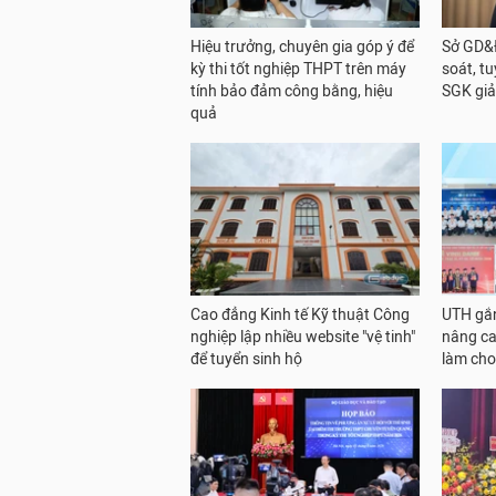
Hiệu trưởng, chuyên gia góp ý để
Sở GD&Đ
kỳ thi tốt nghiệp THPT trên máy
soát, t
tính bảo đảm công bằng, hiệu
SGK giả
quả
Cao đẳng Kinh tế Kỹ thuật Công
UTH gắn
nghiệp lập nhiều website "vệ tinh"
nâng ca
để tuyển sinh hộ
làm cho