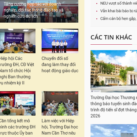
NEU vượt số thành vi
Tăng cường hợp tác với doanh
nghiệp, đối tác trong đào tạo và
Vẫn khai bài báo bị 
nghiên cứu du lịch
Cấm cán bộ hẹn gặp, 
CÁC TIN KHÁC
Hiệp hội Các
Chuyển đổi số
trường ĐH, CĐ Việt
đang làm thay đổi
Nam tổ chức Hội
hoạt động giáo dục
nghị Ban thường
vụ nhiệm kỳ II
Trường Đại học Thương 
thông báo tuyển sinh đà
trình độ tiến sĩ đợt thá
2026
Cần tổng kết mô
Làm việc với Hiệp
hình các trường ĐH
hội, Trường Đại học
trực thuộc Ủy ban
Nam Cần Thơ nêu