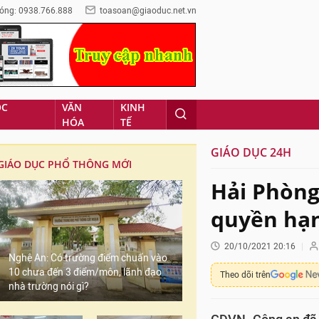
óng: 0938.766.888
toasoan@giaoduc.net.vn
ỌC
VĂN
KINH
HÓA
TẾ
GIÁO DỤC 24H
GIÁO DỤC PHỔ THÔNG MỚI
Hải Phòng:
quyền hạn
20/10/2021 20:16
Nghệ An: Có trường điểm chuẩn vào
10 chưa đến 3 điểm/môn, lãnh đạo
Theo dõi trên
nhà trường nói gì?