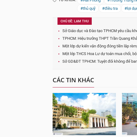
#Hải Phòng
#Trường Trung h
#thủ quỹ
#điều tra
#lợi d
CHỦ ĐỀ: LẠM THU
Sở Giáo dục và Đào tạo TPHCM yêu cầu khôn
TPHCM: Hiệu trưởng THPT Trần Quang Khải
Một lớp dự kiến vận động đóng tiền lắp rè
Một lớp THCS Hoa Lư dự toán mua chổi, bộ la
Sở GD&ĐT TPHCM: Tuyệt đối không để ban đạ
CÁC TIN KHÁC