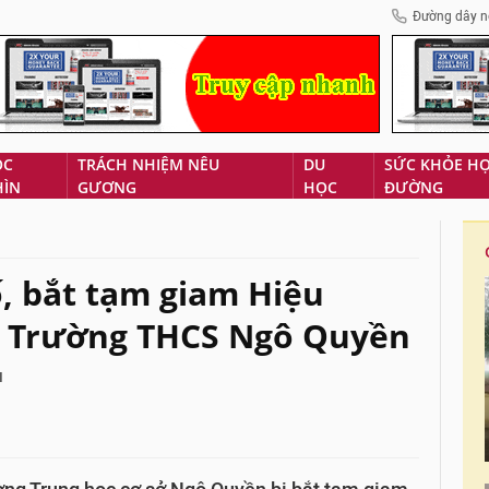
Đường dây n
ÓC
TRÁCH NHIỆM NÊU
DU
SỨC KHỎE H
HÌN
GƯƠNG
HỌC
ĐƯỜNG
ố, bắt tạm giam Hiệu
ỹ Trường THCS Ngô Quyền
H