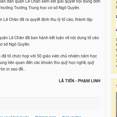
hân dân quận Lê Chân xem xét giải quyết nội dung đơn
 trưởng Trường Trung học cơ sở Ngô Quyền.
Lê Chân đã ra quyết định thụ lý tố cáo, thành lập
uận Lê Chân đã ban hành kết luận về nội dung tố cáo
cơ sở Ngô Quyền.
 đã tổ chức họp với 50 giáo viên chủ nhiệm năm học
dung liên quan đến các khoản thu quỹ học nghề, quỹ
tin in sao đề…
LÃ TIẾN - PHẠM LINH