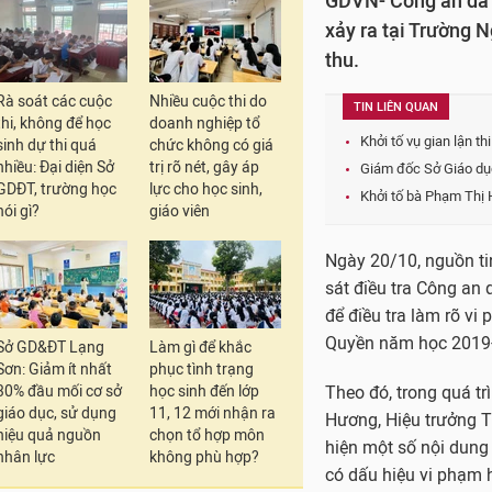
GDVN- Công an đã k
xảy ra tại Trường 
thu.
Rà soát các cuộc
Nhiều cuộc thi do
TIN LIÊN QUAN
thi, không để học
doanh nghiệp tổ
Khởi tố vụ gian lận t
sinh dự thi quá
chức không có giá
nhiều: Đại diện Sở
trị rõ nét, gây áp
Giám đốc Sở Giáo dục
GDĐT, trường học
lực cho học sinh,
Khởi tố bà Phạm Thị
nói gì?
giáo viên
Ngày 20/10, nguồn ti
sát điều tra Công an 
để điều tra làm rõ vi
Quyền năm học 2019
Sở GD&ĐT Lạng
Làm gì để khắc
Sơn: Giảm ít nhất
phục tình trạng
30% đầu mối cơ sở
học sinh đến lớp
Theo đó, trong quá tr
giáo dục, sử dụng
11, 12 mới nhận ra
Hương, Hiệu trưởng 
hiệu quả nguồn
chọn tổ hợp môn
hiện một số nội dung
nhân lực
không phù hợp?
có dấu hiệu vi phạm 