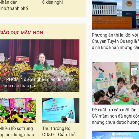
Nhân dân
6 kiến nghị
tỉnh/thành phố
GIÁO DỤC MẦM NON
Phương án thi lại đối với 
Chuyên Tuyên Quang là 
định khó khăn nhưng cần
TPHCM: 4 điểm nghẽn giáo dục mầm
non cần tháo gỡ
Đề xuất trợ cấp một lần đ
GV mầm non đã nghỉ cô
nhưng chưa được hưởng
Nhiều hồ sơ trùng
Thứ trưởng Bộ
lặp nội dung, nhập
GD&ĐT: Giảm thủ