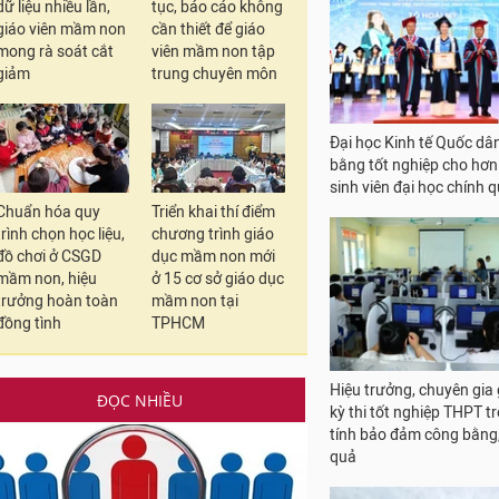
dữ liệu nhiều lần,
tục, báo cáo không
giáo viên mầm non
cần thiết để giáo
mong rà soát cắt
viên mầm non tập
giảm
trung chuyên môn
Đại học Kinh tế Quốc dâ
bằng tốt nghiệp cho hơn
sinh viên đại học chính 
Chuẩn hóa quy
Triển khai thí điểm
trình chọn học liệu,
chương trình giáo
đồ chơi ở CSGD
dục mầm non mới
mầm non, hiệu
ở 15 cơ sở giáo dục
trưởng hoàn toàn
mầm non tại
đồng tình
TPHCM
Hiệu trưởng, chuyên gia 
ĐỌC NHIỀU
kỳ thi tốt nghiệp THPT t
tính bảo đảm công bằng,
quả