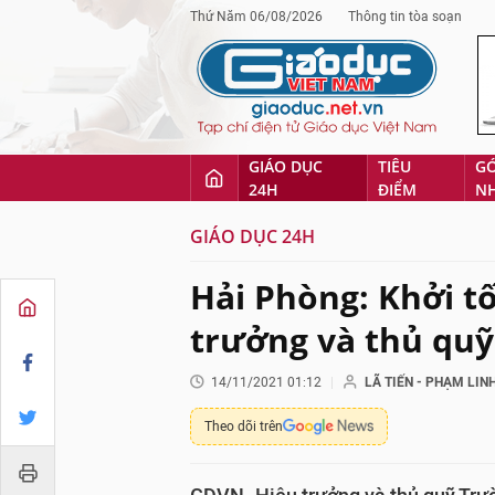
Thứ Năm 06/08/2026
Thông tin tòa soạn
GIÁO DỤC
TIÊU
G
24H
ĐIỂM
N
GIÁO DỤC 24H
Hải Phòng: Khởi t
trưởng và thủ qu
14/11/2021 01:12
LÃ TIẾN - PHẠM LIN
Theo dõi trên