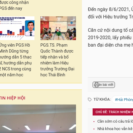
được công nhận
PGS đến nay
Đến ngày 8/6/2021, Ủ
đối với Hiệu trưởng 
Căn cứ nội dung tố c
2019-2020, lấy phiếu
ban đại diện cha mẹ h
Ứng viên PGS Hồ
PGS.TS. Phạm
Minh Dũng từng
Quốc Thành được
hướng dẫn 5 thạc
tiếp nhận và bổ
sĩ, hướng dẫn phụ
nhiệm làm Hiệu
2 NCS trong cùng
trưởng Trường Đại
một năm học
học Thái Bình
In bài viết
TIN HIỆP HỘI
TỪ KHÓA:
#Hải Phòn
CHỦ ĐỀ: TRÁCH NHIỆM
Cần sớm có câu trả l
Nhà khoa học vẫn kê 