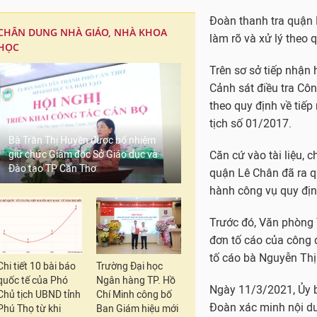
Đoàn thanh tra quận 
CHÂN DUNG NHÀ GIÁO, NHÀ KHOA
làm rõ và xử lý theo 
HỌC
Trên sơ sở tiếp nhận
Cảnh sát điều tra Côn
theo quy định về tiếp 
tịch số 01/2017.
Bà Trần Thị Huyền được bổ nhiệm
giữ chức Giám đốc Sở Giáo dục và
Căn cứ vào tài liệu, 
Đào tạo TP Cần Thơ
quận Lê Chân đã ra qu
hành công vụ quy định
Trước đó, Văn phòng
đơn tố cáo của công 
tố cáo bà Nguyễn Thị
Chi tiết 10 bài báo
Trường Đại học
quốc tế của Phó
Ngân hàng TP. Hồ
Ngày 11/3/2021, Ủy b
Chủ tịch UBND tỉnh
Chí Minh công bố
Đoàn xác minh nội du
Phú Thọ từ khi
Ban Giám hiệu mới