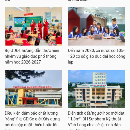
Bộ GDĐT hướng dẫn thực hiện
Đến năm 2030, cả nước có 105-
nhiệm vụ giáo dục phổ thông
120 cơ sở giáo dục đại học công
năm học 2026-2027
lập
Điều kiện đảm bảo chất lượng
Diện tích đất/người học mới đạt
"rỗng" file, CĐ Cơ giới Xây dựng
11,8m², ĐH Sư phạm Kỹ thuật
nói do cập nhật thiếu hoặc lỗi
Vĩnh Long chia sẻ lộ trình đáp