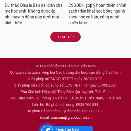
Dự thảo Điều lệ Ban đại diện cha
CSGDĐH góp ý hoàn thiện chính
mẹ học sinh: Không được ép
sách triển khai học bổng ngành
phụ huynh đóng góp dưới mọi
khoa học cơ bản, công nghệ
hình thức
chiến lược
XEM TIẾP
© Tạp chí điện tử Giáo dục Việt Nam
Cơ quan chủ quản
: Hiệp hội Các trường đại học, cao đẳng Việt Nam.
Giấy phép số 74/GP-BTTTT ngày 26/02/2020.
Giấy phép sửa đổi, bổ sung số 50/GP-BTTTT ngày 05/03/2024.
Phó Chủ tịch Hiệp hội, Tổng Biên tập
: Nguyễn Tiến Bình
ĐC: Tầng 3 Khu A, Phòng 3,4 số 141 Lê Duẩn, P.Cửa Nam, TP.Hà Nội
Liên hệ: Bộ phận nội dung: 0938.766.888;
Bộ phận Hành chính - Quảng cáo: 0987.835.033
Email:
toasoan@giaoduc.net.vn