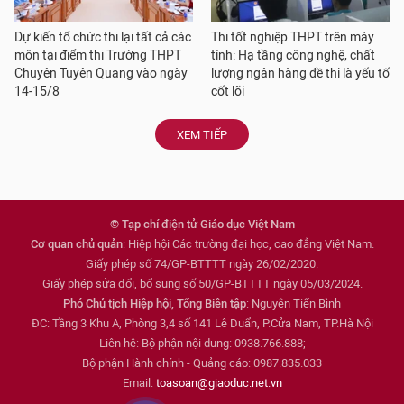
Dự kiến tổ chức thi lại tất cả các
Thi tốt nghiệp THPT trên máy
môn tại điểm thi Trường THPT
tính: Hạ tầng công nghệ, chất
Chuyên Tuyên Quang vào ngày
lượng ngân hàng đề thi là yếu tố
14-15/8
cốt lõi
XEM TIẾP
© Tạp chí điện tử Giáo dục Việt Nam
Cơ quan chủ quản
: Hiệp hội Các trường đại học, cao đẳng Việt Nam.
Giấy phép số 74/GP-BTTTT ngày 26/02/2020.
Giấy phép sửa đổi, bổ sung số 50/GP-BTTTT ngày 05/03/2024.
Phó Chủ tịch Hiệp hội, Tổng Biên tập
: Nguyễn Tiến Bình
ĐC: Tầng 3 Khu A, Phòng 3,4 số 141 Lê Duẩn, P.Cửa Nam, TP.Hà Nội
Liên hệ: Bộ phận nội dung: 0938.766.888;
Bộ phận Hành chính - Quảng cáo: 0987.835.033
Email:
toasoan@giaoduc.net.vn