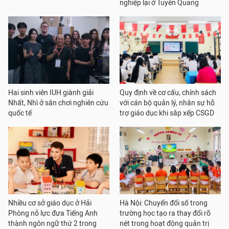
nghiệp lại ở Tuyên Quang
Hai sinh viên IUH giành giải
Quy định về cơ cấu, chính sách
Nhất, Nhì ở sân chơi nghiên cứu
với cán bộ quản lý, nhân sự hỗ
quốc tế
trợ giáo dục khi sắp xếp CSGD
Nhiều cơ sở giáo dục ở Hải
Hà Nội: Chuyển đổi số trong
Phòng nỗ lực đưa Tiếng Anh
trường học tạo ra thay đổi rõ
thành ngôn ngữ thứ 2 trong
nét trong hoạt động quản trị