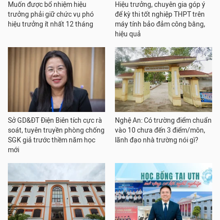
Muốn được bổ nhiệm hiệu
Hiệu trưởng, chuyên gia góp ý
trưởng phải giữ chức vụ phó
để kỳ thi tốt nghiệp THPT trên
hiệu trưởng ít nhất 12 tháng
máy tính bảo đảm công bằng,
hiệu quả
Sở GD&ĐT Điện Biên tích cực rà
Nghệ An: Có trường điểm chuẩn
soát, tuyên truyền phòng chống
vào 10 chưa đến 3 điểm/môn,
SGK giả trước thềm năm học
lãnh đạo nhà trường nói gì?
mới