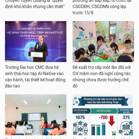
Chuyên Tuyên Quang là "quyết
phương án sắp xếp, tổ chức lại
định khó khăn nhưng cần thiết"
CSGDĐH, CSGDNN công lập
trước 15/8
Trường Đại học CMC đưa hệ
Đề xuất trợ cấp một lần đối với
sinh thái học tập AI-Native vào
GV mầm non đã nghỉ công tác
vận hành, tái thiết kế hoạt động
nhưng chưa được hưởng chế
đào tạo
độ