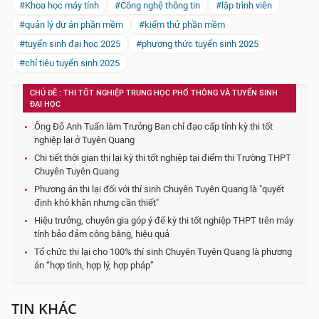
#Khoa học máy tính
#Công nghệ thông tin
#lập trình viên
#quản lý dự án phần mềm
#kiểm thử phần mềm
#tuyển sinh đại học 2025
#phương thức tuyển sinh 2025
#chỉ tiêu tuyển sinh 2025
CHỦ ĐỀ : THI TỐT NGHIỆP TRUNG HỌC PHỔ THÔNG VÀ TUYỂN SINH
ĐẠI HỌC
Ông Đỗ Anh Tuấn làm Trưởng Ban chỉ đạo cấp tỉnh kỳ thi tốt
nghiệp lại ở Tuyên Quang
Chi tiết thời gian thi lại kỳ thi tốt nghiệp tại điểm thi Trường THPT
Chuyên Tuyên Quang
Phương án thi lại đối với thí sinh Chuyên Tuyên Quang là "quyết
định khó khăn nhưng cần thiết"
Hiệu trưởng, chuyên gia góp ý để kỳ thi tốt nghiệp THPT trên máy
tính bảo đảm công bằng, hiệu quả
Tổ chức thi lại cho 100% thí sinh Chuyên Tuyên Quang là phương
án “hợp tình, hợp lý, hợp pháp”
TIN KHÁC