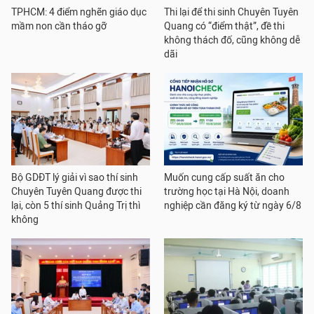
TPHCM: 4 điểm nghẽn giáo dục
Thi lại để thi sinh Chuyên Tuyên
mầm non cần tháo gỡ
Quang có “điểm thật”, đề thi
không thách đố, cũng không dễ
dãi
Bộ GDĐT lý giải vì sao thí sinh
Muốn cung cấp suất ăn cho
Chuyên Tuyên Quang được thi
trường học tại Hà Nội, doanh
lại, còn 5 thí sinh Quảng Trị thì
nghiệp cần đăng ký từ ngày 6/8
không