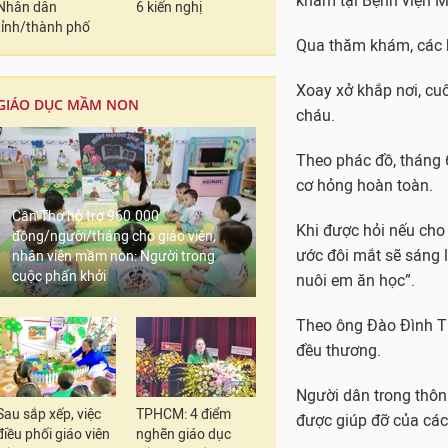
khám tại Bệnh viện M
Nhân dân
6 kiến nghị
tỉnh/thành phố
Qua thăm khám, các bá
Xoay xở khắp nơi, cu
GIÁO DỤC MẦM NON
cháu.
Theo phác đồ, tháng 6
cơ hỏng hoàn toàn.
Cần Thơ hỗ trợ 960.000
Khi được hỏi nếu cho
đồng/người/tháng cho giáo viên,
ước đôi mắt sẽ sáng l
nhân viên mầm non: Người trong
cuộc phấn khởi
nuôi em ăn học”.
Theo ông Đào Đình Th
đều thương.
Người dân trong thôn
Sau sắp xếp, việc
TPHCM: 4 điểm
được giúp đỡ của các
điều phối giáo viên
nghẽn giáo dục