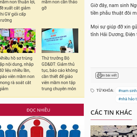
mầm non thuận lợi,
mầm non cần tháo
Giờ đây, nam sinh Ng
đề xuất cắt giảm
gỡ
tiền phẫu thuật đôi m
thi GV giỏi cấp
trường
Mọi sự giúp đỡ xin g
tỉnh Hải Dương; Điện
Nhiều hồ sơ trùng
Thứ trưởng Bộ
lặp nội dung, nhập
GD&ĐT: Giảm thủ
dữ liệu nhiều lần,
tục, báo cáo không
In bài viết
giáo viên mầm non
cần thiết để giáo
mong rà soát cắt
viên mầm non tập
giảm
trung chuyên môn
TỪ KHÓA:
#nam sinh 
#nhà hảo 
ĐỌC NHIỀU
CÁC TIN KHÁC