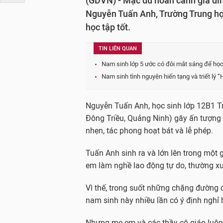
(GDVN) - Mặc dù hoàn cảnh gia đì
Nguyễn Tuấn Anh, Trường Trung họ
học tập tốt.
TIN LIÊN QUAN
Nam sinh lớp 5 ước có đôi mắt sáng để họ
Nam sinh tình nguyện hiến tạng và triết lý 
Nguyễn Tuấn Anh, học sinh lớp 12B1 T
Đông Triều, Quảng Ninh) gây ấn tượng 
nhẹn, tác phong hoạt bát và lễ phép.
Tuấn Anh sinh ra và lớn lên trong một
em làm nghề lao động tự do, thường x
Vì thế, trong suốt những chặng đường đ
nam sinh này nhiều lần có ý định nghỉ 
Nhưng mẹ em và các thầy cô giáo luôn