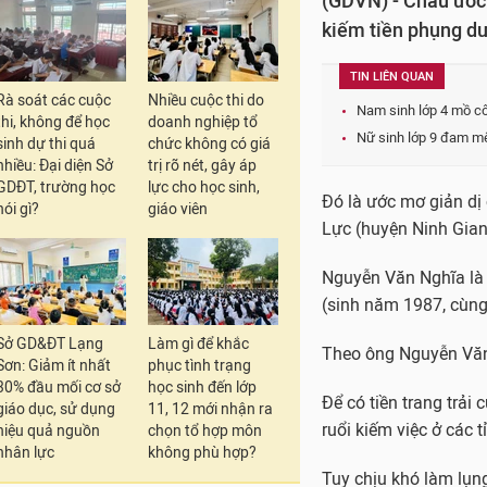
(GDVN) - Cháu ước đ
kiếm tiền phụng dư
TIN LIÊN QUAN
Rà soát các cuộc
Nhiều cuộc thi do
Nam sinh lớp 4 mồ c
thi, không để học
doanh nghiệp tổ
Nữ sinh lớp 9 đam mê 
sinh dự thi quá
chức không có giá
nhiều: Đại diện Sở
trị rõ nét, gây áp
GDĐT, trường học
lực cho học sinh,
Đó là ước mơ giản dị
nói gì?
giáo viên
Lực (huyện Ninh Gian
Nguyễn Văn Nghĩa là 
(sinh năm 1987, cùng 
Sở GD&ĐT Lạng
Làm gì để khắc
Theo ông Nguyễn Văn 
Sơn: Giảm ít nhất
phục tình trạng
30% đầu mối cơ sở
học sinh đến lớp
Để có tiền trang trải
giáo dục, sử dụng
11, 12 mới nhận ra
ruổi kiếm việc ở các 
hiệu quả nguồn
chọn tổ hợp môn
nhân lực
không phù hợp?
Tuy chịu khó làm lụn