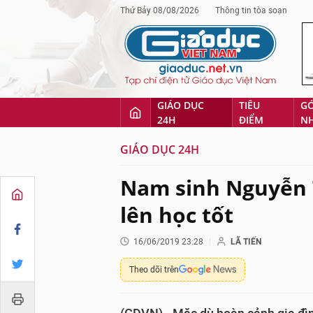
Thứ Bảy 08/08/2026
Thông tin tòa soạn
GIÁO DỤC
TIÊU
G
24H
ĐIỂM
N
GIÁO DỤC 24H
Nam sinh Nguyễn 
lên học tốt
16/06/2019 23:28
LÃ TIẾN
Theo dõi trên