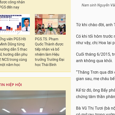
được công nhận
Nam sinh Nguyễn Văn N
PGS đến nay
Từ khi chào đời, anh 
Có khi tối hôm trước 
Ứng viên PGS Hồ
PGS.TS. Phạm
như vậy, chị Hoa lại
Minh Dũng từng
Quốc Thành được
hướng dẫn 5 thạc
tiếp nhận và bổ
Cuối tháng 6/2015, t
sĩ, hướng dẫn phụ
nhiệm làm Hiệu
2 NCS trong cùng
trưởng Trường Đại
anh không qua khỏi.
một năm học
học Thái Bình
“Thằng Trơn qua đời ở 
gian sau, mẹ cháu bế 
TIN HIỆP HỘI
Kể từ đó, ông Bẩy ph
chứng tâm thần phân 
Bà Vũ Thị Tươi (bà nộ
có mớ rau trong vườn