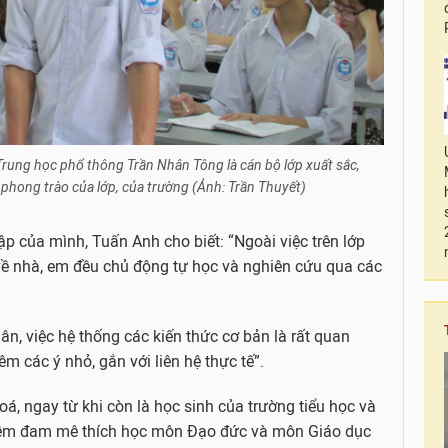
ung học phổ thông Trần Nhân Tông là cán bộ lớp xuất sắc,
 phong trào của lớp, của trường (Ảnh: Trần Thuyết)
p của mình, Tuấn Anh cho biết: “Ngoài việc trên lớp
 về nhà, em đều chủ động tự học và nghiên cứu qua các
ân, việc hệ thống các kiến thức cơ bản là rất quan
êm các ý nhỏ, gắn với liên hệ thực tế”.
á, ngay từ khi còn là học sinh của trường tiểu học và
niềm đam mê thích học môn Đạo đức và môn Giáo dục