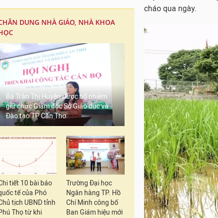
cháo qua ngày.
CHÂN DUNG NHÀ GIÁO, NHÀ KHOA
HỌC
Bà Trần Thị Huyền được bổ nhiệm
giữ chức Giám đốc Sở Giáo dục và
Đào tạo TP Cần Thơ
Chi tiết 10 bài báo
Trường Đại học
quốc tế của Phó
Ngân hàng TP. Hồ
Chủ tịch UBND tỉnh
Chí Minh công bố
Phú Thọ từ khi
Ban Giám hiệu mới