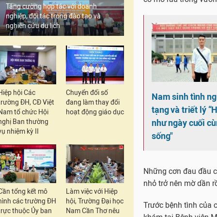
Tăng cường hợp tác với doanh
nghiệp, đối tác trong đào tạo và
nghiên cứu du lịch
Hiệp hội Các
Chuyển đổi số
Nam sinh tình ng
trường ĐH, CĐ Việt
đang làm thay đổi
tạng và triết lý 
Nam tổ chức Hội
hoạt động giáo dục
như ngày cuối cù
nghị Ban thường
vụ nhiệm kỳ II
sống"
Những cơn đau đầu củ
nhỏ trở nên mờ dần rồ
Cần tổng kết mô
Làm việc với Hiệp
hình các trường ĐH
hội, Trường Đại học
Trước bệnh tình của 
trực thuộc Ủy ban
Nam Cần Thơ nêu