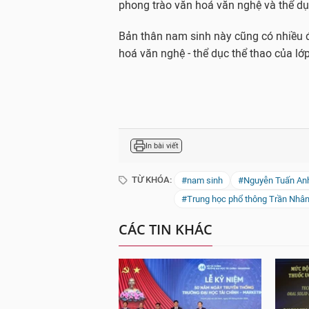
phong trào văn hoá văn nghệ và thể dục
Bản thân nam sinh này cũng có nhiều đ
hoá văn nghệ - thể dục thể thao của lớp
In bài viết
TỪ KHÓA:
#nam sinh
#Nguyễn Tuấn An
#Trung học phổ thông Trần Nhâ
CÁC TIN KHÁC