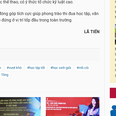
 thể thao, có ý thức tổ chức kỷ luật cao.
óng góp tích cực giúp phong trào thi đua học tập, văn
 đứng ở vị trí tốp đầu trong toàn trường.
LÃ TIẾN
h
#vượt khó
#học tập tốt
#học sinh giỏi
#mồ côi
n Tông