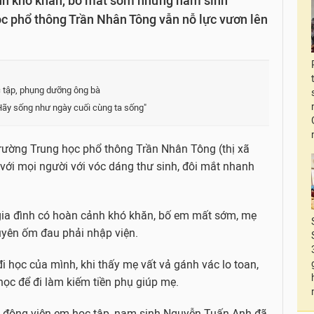
nh khó khăn, bố mất sớm những nam sinh
c phổ thông Trần Nhân Tông vẫn nỗ lực vươn lên
c tập, phụng dưỡng ông bà
“Hãy sống như ngày cuối cùng ta sống"
rường Trung học phổ thông Trần Nhân Tông (thị xã
với mọi người với vóc dáng thư sinh, đôi mắt nhanh
 gia đình có hoàn cảnh khó khăn, bố em mất sớm, mẹ
uyên ốm đau phải nhập viện.
i học của mình, khi thấy mẹ vất vả gánh vác lo toan,
học để đi làm kiếm tiền phụ giúp mẹ.
 động viên em học tập, nam sinh Nguyễn Tuấn Anh đã