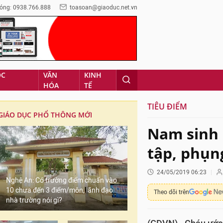
óng: 0938.766.888
toasoan@giaoduc.net.vn
ỌC
VĂN
KINH
HÓA
TẾ
TIÊU ĐIỂM
GIÁO DỤC PHỔ THÔNG MỚI
Nam sinh 
tập, phụn
24/05/2019 06:23
Nghệ An: Có trường điểm chuẩn vào
10 chưa đến 3 điểm/môn, lãnh đạo
Theo dõi trên
nhà trường nói gì?