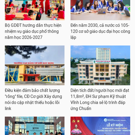
Bộ GDĐT hướng dẫn thực hiện
Đến năm 2030, cả nước có 105-
nhiệm vụ giáo dục phổ thông
120 cơ sở giáo dục đại học công
năm học 2026-2027
lập
Điều kiện đảm bảo chất lượng
Diện tích đất/người học mới đạt
"rỗng" file, CĐ Cơ giới Xây dựng
11,8m², ĐH Sư phạm Kỹ thuật
nói do cập nhật thiếu hoặc lỗi
Vĩnh Long chia sẻ lộ trình đáp
link
ứng Chuẩn