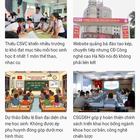
Thiếu CSVC khiến nhiều trường
Website quảng bá đào tạo kép,
lo khó đạt mục tiêu mỗi học sinh
chuyển tiếp nhưng CĐ Công
học ít nhất 1 môn thể thao,
nghệ cao Hà Nội nói đó không
nhạc cụ
phải liên kết
Dự thảo Điều lệ Ban đại diện cha
CSGDĐH góp ý hoàn thiện chính
mẹ học sinh: Không được ép
sách triển khai học bổng ngành
phụ huynh đóng góp dưới mọi
khoa học cơ bản, công nghệ
hình thức
chiến lược