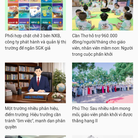
Phối hợp chặt chẽ 3 bên NXB,
Cần Thơ hỗ trợ 960.000
công ty phát hành và quản lý thị
đồng/người/tháng cho giáo
trường để ngăn SGK giả
viên, nhân viên mầm non: Người
trong cuộc phấn khởi
Một trường nhiều phân hiệu,
Phú Thọ: Sau nhiều năm mong
điểm trường: Hiệu trưởng cần
mỏi, giáo viên phấn khởi vì được
tránh "ôm việc", mạnh dạn phân
thăng hạng II
quyền