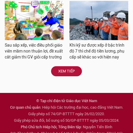
Sau sắp xếp, việc điều phối giáo
Khi kỹ sư được xếp ở bậc trình
viên mầm non thuận lợi, đề xuất
độ 7 thì chế độ tiền lương, phụ
cắt giảm thi GV giỏi cấp trường
cấp sẽ khác so với hiện nay
XEM TIẾP
© Tạp chí điện tử Giáo dục Việt Nam
Cơ quan chủ quản
: Hiệp hội Các trường đại học, cao đẳng Việt Nam.
Giấy phép số 74/GP-BTTTT ngày 26/02/2020.
Giấy phép sửa đổi, bổ sung số 50/GP-BTTTT ngày 05/03/2024.
Phó Chủ tịch Hiệp hội, Tổng Biên tập
: Nguyễn Tiến Bình