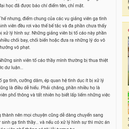
đại học đã được báo chí điểm tên, chỉ mặt.
Thế nhưng, điểm chung của các vụ giảng viên gạ tình
sinh viên đều rơi vào thế bế tắc và đa phần chưa thấy
bị xử lý hình sự. Những giảng viên bị tố cáo này phần
nhiều chối bay, chối biến hoặc đưa ra những lý do vô
thưởng vô phạt.
Những sinh viên tố cáo thầy mình thường bị thua thiệt
ước dư luận…
 gạ tình, cưỡng dâm, ép quan hệ tình dục ít bị xử lý
cũng là điều dễ hiểu. Phải chăng, phần nhiều họ là
ên phổ thông và tất nhiên họ biết lấp liếm những việc
ởng thành nên mọi chuyện cũng dễ dàng chuyển sang
sinh gạ tình thầy… và nếu có xử lý hình sự thì mức án