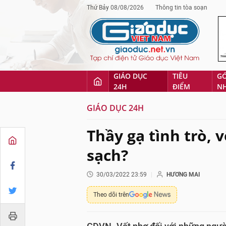
Thứ Bảy 08/08/2026
Thông tin tòa soạn
GIÁO DỤC
TIÊU
G
24H
ĐIỂM
N
GIÁO DỤC 24H
Thầy gạ tình trò, 
sạch?
30/03/2022 23:59
HƯƠNG MAI
Theo dõi trên