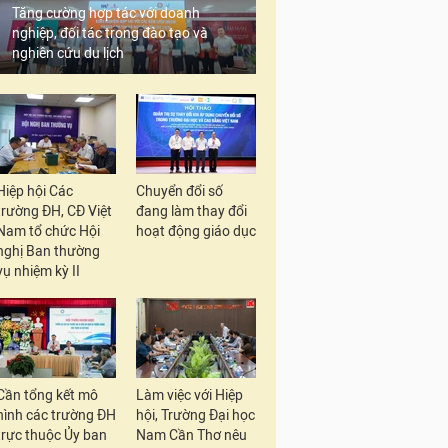
Tăng cường hợp tác với doanh
nghiệp, đối tác trong đào tạo và
nghiên cứu du lịch
Hiệp hội Các
Chuyển đổi số
trường ĐH, CĐ Việt
đang làm thay đổi
Nam tổ chức Hội
hoạt động giáo dục
nghị Ban thường
vụ nhiệm kỳ II
Cần tổng kết mô
Làm việc với Hiệp
hình các trường ĐH
hội, Trường Đại học
trực thuộc Ủy ban
Nam Cần Thơ nêu