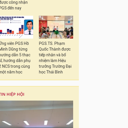
được công nhận
PGS đến nay
Ứng viên PGS Hồ
PGS.TS. Phạm
Minh Dũng từng
Quốc Thành được
hướng dẫn 5 thạc
tiếp nhận và bổ
sĩ, hướng dẫn phụ
nhiệm làm Hiệu
2 NCS trong cùng
trưởng Trường Đại
một năm học
học Thái Bình
TIN HIỆP HỘI