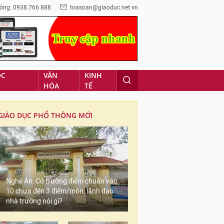
óng: 0938.766.888
toasoan@giaoduc.net.vn
ỌC
VĂN
KINH
HÓA
TẾ
GIÁO DỤC PHỔ THÔNG MỚI
Nghệ An: Có trường điểm chuẩn vào
10 chưa đến 3 điểm/môn, lãnh đạo
nhà trường nói gì?