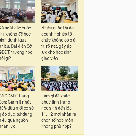
Rà soát các cuộc
Nhiều cuộc thi do
thi, không để học
doanh nghiệp tổ
sinh dự thi quá
chức không có giá
nhiều: Đại diện Sở
trị rõ nét, gây áp
GDĐT, trường học
lực cho học sinh,
nói gì?
giáo viên
Sở GD&ĐT Lạng
Làm gì để khắc
Sơn: Giảm ít nhất
phục tình trạng
30% đầu mối cơ sở
học sinh đến lớp
giáo dục, sử dụng
11, 12 mới nhận ra
hiệu quả nguồn
chọn tổ hợp môn
nhân lực
không phù hợp?