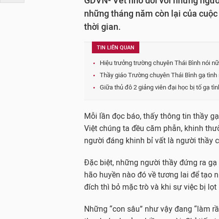
GDVN- Vết nhơ đối với những người 
những tháng năm còn lại của cuộc 
thời gian.
TIN LIÊN QUAN
Hiệu trưởng trường chuyên Thái Bình nói nữ 
Thầy giáo Trường chuyên Thái Bình gạ tình 
Giữa thủ đô 2 giảng viên đại học bị tố gạ t
Mỗi lần đọc báo, thấy thông tin thầy gạ
Việt chúng ta đều căm phẫn, khinh thư
người đáng khinh bỉ vất là người thầy 
Đặc biệt, những người thầy đứng ra gạ 
hão huyền nào đó về tương lai để tạo n
đích thì bỏ mặc trò và khi sự việc bị lọt
Những “con sâu” như vậy đang “làm rầ