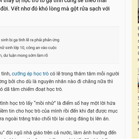
thầy bị học trò tố gạ tình cũng sẽ theo mãi
đời. Vết nhơ đó khó lòng mà gột rửa sạch với
sinh bị gạ tình lẽ ra phải phản ứng
nữ sinh lớp 10, công an vào cuộc
ình, dư luận mong sớm làm rõ
 tình,
cưỡng ép học trò
có lẽ trong thâm tâm mỗi người
ờng bởi cho dù là nguyên nhân nào đi chăng nữa thì
có dã tâm chiếm đoạt học trò.
tình học trò lấy “mồi nhử” là điểm số hay một lời hứa
iềm tin cho học trò của mình rồi đến khi đạt được mục
 ra ngoài trâng tráo chối tội lại càng đáng bị lên án.
u” đội ngũ nhà giáo trên cả nước, làm ảnh hưởng đến