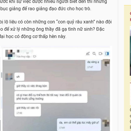
rước khi sự việc được nhiều người biết đến thì những
bục giảng để rao giảng đạo đức cho học trò.
ị lộ liệu có còn những con “con quỷ râu xanh” nào đội
ào để xử lý những ông thầy đã gạ tình nữ sinh? Đặc
 đại học có động cơ thấp hèn này.