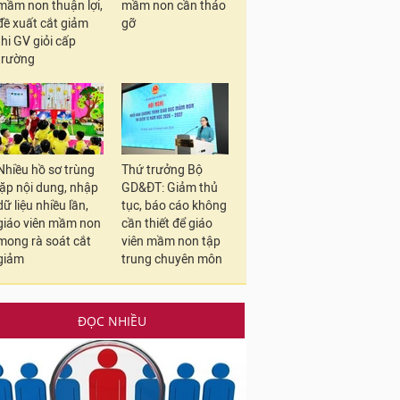
mầm non thuận lợi,
mầm non cần tháo
đề xuất cắt giảm
gỡ
thi GV giỏi cấp
trường
Nhiều hồ sơ trùng
Thứ trưởng Bộ
lặp nội dung, nhập
GD&ĐT: Giảm thủ
dữ liệu nhiều lần,
tục, báo cáo không
giáo viên mầm non
cần thiết để giáo
mong rà soát cắt
viên mầm non tập
giảm
trung chuyên môn
ĐỌC NHIỀU