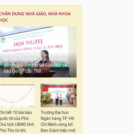
CHÂN DUNG NHÀ GIÁO, NHÀ KHOA
HỌC
Bà Trần Thị Huyền được bổ nhiệm
giữ chức Giám đốc Sở Giáo dục và
Đào tạo TP Cần Thơ
Chi tiết 10 bài báo
Trường Đại học
quốc tế của Phó
Ngân hàng TP. Hồ
Chủ tịch UBND tỉnh
Chí Minh công bố
Phú Thọ từ khi
Ban Giám hiệu mới