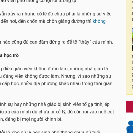
o viên phổ thông có tội lỗi tương tự.
vẫn xảy ra nhưng có lẽ đó chưa phải là những sự việc
ý đến nơi, đến chốn mà chốn giảng đường thì
không
n nào cũng đủ can đảm đứng ra để tố “thầy” của mình.
a học trò
g điều giáo viên không được làm, những nhà giáo là
 đảng viên không được làm. Nhưng, vì sao những sự
u cấp học, nhiều địa phương khác nhau trong thời gian
ình sự hay những nhà giáo bị sinh viên tố gạ tình, ép
u xa của mình dù chưa bị xử lý, dù còn rơi vào ngõ cụt
n, đáng bị mọi người khinh bỉ.
Bởi lẽ, cho dù là học sinh phổ thông chưa đủ tuổi