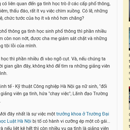
 có liên quan đến gạ tình học trò ở các cấp phổ thông,
êm, thấu đáo, rất ít vụ việc chìm xuồng. Có lẽ, những
ệ, chức tước của họ ít và nhỏ hơn chăng?
 phổ thông gạ tình học sinh phổ thông thì phần nhiều
em còn non nớt, được cha mẹ giám sát chặt và những
g tội lỗi của mình.
 học thì phần nhiều đi vào ngõ cụt. Và, nếu chúng ta
ời gian gần đây, không khó để tìm ra những giảng viên
ình.
inh tế - Kỹ thuật Công nghiệp Hà Nội gạ nữ sinh, "đổi
 giảng viên gạ tình, hứa "chạy việc"; Lãnh đạo Trường
.
Mới đây nhất là sự việc một
trưởng khoa ở Trường Đại
học Luật Hà Nội
bị tố có hành vi cưỡng ép một cô gái…
và nếu liệt kê hết thì còn nhiều vụ gạ tình là giảng viên