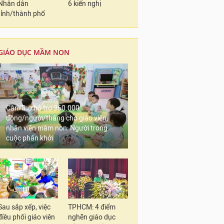
Nhân dân
6 kiến nghị
tỉnh/thành phố
GIÁO DỤC MẦM NON
Cần Thơ hỗ trợ 960.000
đồng/người/tháng cho giáo viên,
nhân viên mầm non: Người trong
cuộc phấn khởi
Sau sắp xếp, việc
TPHCM: 4 điểm
điều phối giáo viên
nghẽn giáo dục