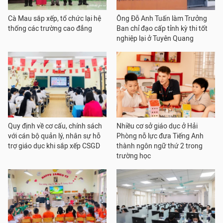
Cà Mau sắp xếp, tổ chức lại hệ
Ông Đỗ Anh Tuấn làm Trưởng
thống các trường cao đẳng
Ban chỉ đạo cấp tỉnh kỳ thi tốt
nghiệp lại ở Tuyên Quang
Quy định về cơ cấu, chính sách
Nhiều cơ sở giáo dục ở Hải
với cán bộ quản lý, nhân sự hỗ
Phòng nỗ lực đưa Tiếng Anh
trợ giáo dục khi sắp xếp CSGD
thành ngôn ngữ thứ 2 trong
trường học