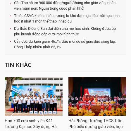
Cần Thơ hỗ trợ 960.000 đồng/người/tháng cho giáo viên, nhân
viên mầm non: Người trong cuộc phấn khởi
Thiếu CSVC khiến nhiều trường lo khó đạt mục tiêu mỗi học sinh
học ít nhất 1 môn thể thao, nhạc cụ
Dự thảo Điều lệ Ban đại diện cha mẹ học sinh: Không được ép
phụ huynh đóng góp dưới mọi hình thức
Cả nước dự kiến giảm 46,7% đầu mối cơ sở giáo dục công lập,
Đồng Tháp nhiều nhất 65,1%
TIN KHÁC
Hơn 700 cựu sinh viên K41
Hải Phòng: Trường THCS Trần
Trường Đại học Xây dựng Hà
Phú biểu dương giáo viên, học