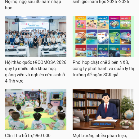
Nội hội ngộ sau 30 năm nhập
sinh giỏi năm học 2025 -2026
học
Hội thảo quốc tế COMOSA 2026
Phối hợp chặt chẽ 3 bên NXB,
quy tụ nhiều nhà khoa học,
công ty phát hành và quản lý thị
giảng viên và nghiên cứu sinh ở
trường để ngăn SGK giả
4 lĩnh vực
Cần Thơ hỗ trợ 960.000
Một trường nhiều phân hiệu,