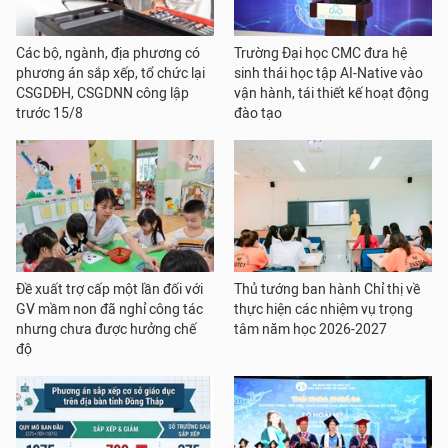
Các bộ, ngành, địa phương có
Trường Đại học CMC đưa hệ
phương án sắp xếp, tổ chức lại
sinh thái học tập AI-Native vào
CSGDĐH, CSGDNN công lập
vận hành, tái thiết kế hoạt động
trước 15/8
đào tạo
Đề xuất trợ cấp một lần đối với
Thủ tướng ban hành Chỉ thị về
GV mầm non đã nghỉ công tác
thực hiện các nhiệm vụ trọng
nhưng chưa được hưởng chế
tâm năm học 2026-2027
độ