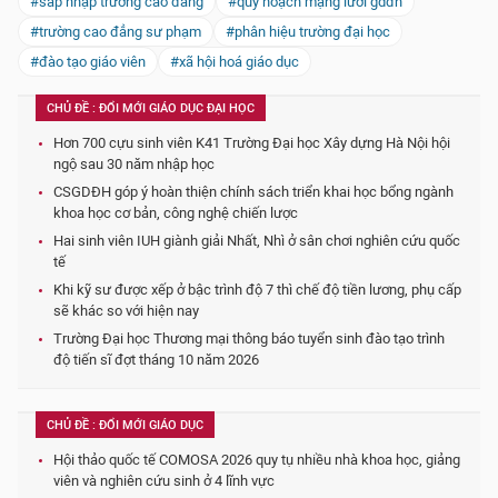
#sáp nhập trường cao đẳng
#quy hoạch mạng lưới gdđh
#trường cao đẳng sư phạm
#phân hiệu trường đại học
#đào tạo giáo viên
#xã hội hoá giáo dục
CHỦ ĐỀ : ĐỔI MỚI GIÁO DỤC ĐẠI HỌC
Hơn 700 cựu sinh viên K41 Trường Đại học Xây dựng Hà Nội hội
ngộ sau 30 năm nhập học
CSGDĐH góp ý hoàn thiện chính sách triển khai học bổng ngành
khoa học cơ bản, công nghệ chiến lược
Hai sinh viên IUH giành giải Nhất, Nhì ở sân chơi nghiên cứu quốc
tế
Khi kỹ sư được xếp ở bậc trình độ 7 thì chế độ tiền lương, phụ cấp
sẽ khác so với hiện nay
Trường Đại học Thương mại thông báo tuyển sinh đào tạo trình
độ tiến sĩ đợt tháng 10 năm 2026
CHỦ ĐỀ : ĐỔI MỚI GIÁO DỤC
Hội thảo quốc tế COMOSA 2026 quy tụ nhiều nhà khoa học, giảng
viên và nghiên cứu sinh ở 4 lĩnh vực