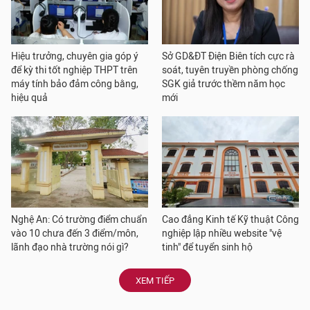
Hiệu trưởng, chuyên gia góp ý
Sở GD&ĐT Điện Biên tích cực rà
để kỳ thi tốt nghiệp THPT trên
soát, tuyên truyền phòng chống
máy tính bảo đảm công bằng,
SGK giả trước thềm năm học
hiệu quả
mới
Nghệ An: Có trường điểm chuẩn
Cao đẳng Kinh tế Kỹ thuật Công
vào 10 chưa đến 3 điểm/môn,
nghiệp lập nhiều website "vệ
lãnh đạo nhà trường nói gì?
tinh" để tuyển sinh hộ
XEM TIẾP