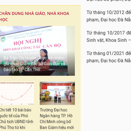
Từ tháng 10/2012 đến
CHÂN DUNG NHÀ GIÁO, NHÀ KHOA
HỌC
phạm, Đại học Đà Nẵ
Từ tháng 10/2017 đế
Sinh vật, Khoa Sinh 
Từ tháng 01/2021 đế
Bà Trần Thị Huyền được bổ nhiệm
phạm, Đại học Đà Nẵ
giữ chức Giám đốc Sở Giáo dục và
Đào tạo TP Cần Thơ
Chi tiết 10 bài báo
Trường Đại học
quốc tế của Phó
Ngân hàng TP. Hồ
Chủ tịch UBND tỉnh
Chí Minh công bố
Phú Thọ từ khi
Ban Giám hiệu mới