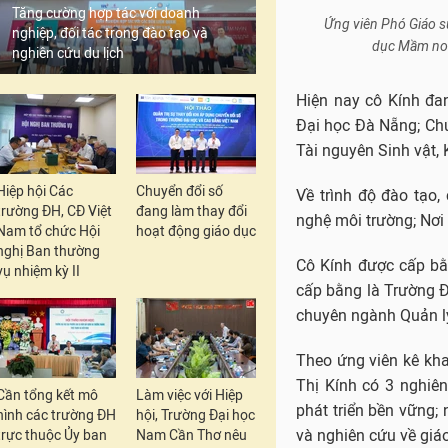
Về trình độ đào tạo
Tăng cường hợp tác với doanh
nghệ môi trường; Nơi
nghiệp, đối tác trong đào tạo và
nghiên cứu du lịch
Cô Kính được cấp bằ
cấp bằng là Trường Đ
chuyên ngành Quản lý
Theo ứng viên kê khai
Hiệp hội Các
Chuyển đổi số
Thị Kính có 3 nghiê
trường ĐH, CĐ Việt
đang làm thay đổi
phát triển bền vững;
Nam tổ chức Hội
hoạt động giáo dục
và nghiên cứu về giáo
nghị Ban thường
vụ nhiệm kỳ II
Tiến sĩ Kiều Thị Kín
hoàn thành 6 đề tài 
đề tài nghiên cứu 
Trường.
Cần tổng kết mô
Làm việc với Hiệp
Nữ Tiến sĩ đã công b
hình các trường ĐH
hội, Trường Đại học
có uy tín; Xuất bản 
trực thuộc Ủy ban
Nam Cần Thơ nêu