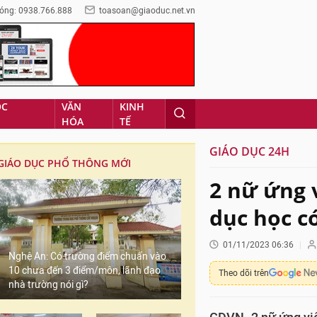
óng: 0938.766.888
toasoan@giaoduc.net.vn
ỌC
VĂN
KINH
HÓA
TẾ
GIÁO DỤC 24H
GIÁO DỤC PHỔ THÔNG MỚI
2 nữ ứng 
dục học có
01/11/2023 06:36
Nghệ An: Có trường điểm chuẩn vào
10 chưa đến 3 điểm/môn, lãnh đạo
Theo dõi trên
nhà trường nói gì?