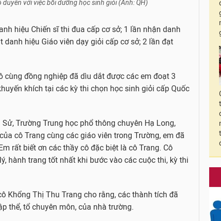
 duyên với việc bồi dưỡng học sinh giỏi (Ảnh: QH)
nh hiệu Chiến sĩ thi đua cấp cơ sở; 1 lần nhận danh
ạt danh hiệu Giáo viên dạy giỏi cấp cơ sở; 2 lần đạt
 cô cùng đồng nghiệp đã dìu dắt được các em đoạt 3
ải khuyến khích tại các kỳ thi chọn học sinh giỏi cấp Quốc
 Sử, Trường Trung học phổ thông chuyên Hạ Long,
 của cô Trang cùng các giáo viên trong Trường, em đã
m rất biết ơn các thầy cô đặc biệt là cô Trang. Cô
, hành trang tốt nhất khi bước vào các cuộc thi, kỳ thi
cô Khổng Thị Thu Trang cho rằng, các thành tích đã
ập thể, tổ chuyên môn, của nhà trường.