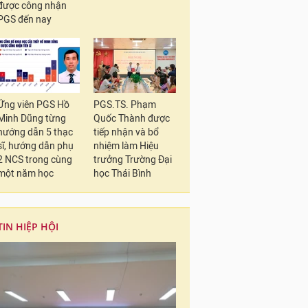
được công nhận
PGS đến nay
Ứng viên PGS Hồ
PGS.TS. Phạm
Minh Dũng từng
Quốc Thành được
hướng dẫn 5 thạc
tiếp nhận và bổ
sĩ, hướng dẫn phụ
nhiệm làm Hiệu
2 NCS trong cùng
trưởng Trường Đại
một năm học
học Thái Bình
Ứng viên Phó Giáo sư
dục Mầm non
TIN HIỆP HỘI
Hiện nay cô Kính đa
Đại học Đà Nẵng; Ch
Tài nguyên Sinh vật,