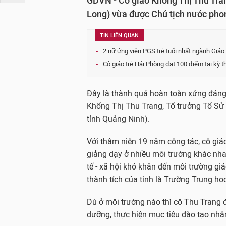
GDVN - Cô giáo Khổng Thị Thu Tra
Long) vừa được Chủ tịch nước phon
TIN LIÊN QUAN
2 nữ ứng viên PGS trẻ tuổi nhất ngành Giáo 
Cô giáo trẻ Hải Phòng đạt 100 điểm tại kỳ t
Đây là thành quả hoàn toàn xứng đáng 
Khổng Thị Thu Trang, Tổ trưởng Tổ Sử 
tỉnh Quảng Ninh).
Với thâm niên 19 năm công tác, cô gi
giảng dạy ở nhiều môi trường khác nha
tế - xã hội khó khăn đến môi trường giá
thành tích của tỉnh là Trường Trung h
Dù ở môi trường nào thì cô Thu Trang đề
dưỡng, thực hiện mục tiêu đào tạo nhân