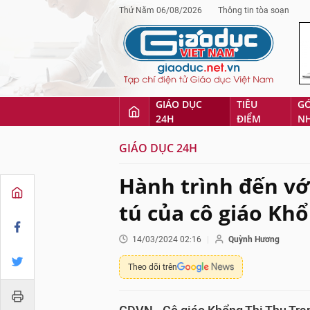
Thứ Năm 06/08/2026
Thông tin tòa soạn
GIÁO DỤC
TIÊU
G
24H
ĐIỂM
N
GIÁO DỤC 24H
Hành trình đến vớ
tú của cô giáo Kh
14/03/2024 02:16
Quỳnh Hương
Theo dõi trên