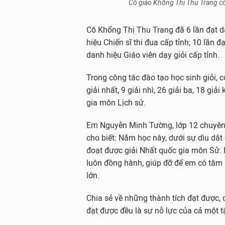
Cô giáo Khổng Thị Thu Trang có
Cô Khổng Thị Thu Trang đã 6 lần đạt da
hiệu Chiến sĩ thi đua cấp tỉnh; 10 lần đ
danh hiệu Giáo viên dạy giỏi cấp tỉnh.
Trong công tác đào tạo học sinh giỏi,
giải nhất, 9 giải nhì, 26 giải ba, 18 gi
gia môn Lịch sử.
Em Nguyễn Minh Tường, lớp 12 chuyên
cho biết: Năm học này, dưới sự dìu dắt
đoạt được giải Nhất quốc gia môn Sử. E
luôn đồng hành, giúp đỡ để em có tâm lý
lớn.
Chia sẻ về những thành tích đạt được, 
đạt được đều là sự nỗ lực của cả một t