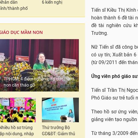
Nhân dân
6 kiến nghị
(từ 09/2011 đến thán
tỉnh/thành phố
Ứng viên phó giáo sư
Tiến sĩ Trần Thị Ngọ
GIÁO DỤC MẦM NON
Phó Giáo sư trẻ tuổi 
Theo hồ sơ ứng viên,
giảng viên tạo nguồn
Từ tháng 3/2009 đến 
TPHCM: 4 điểm nghẽn giáo dục mầm
Đại học Huế.
non cần tháo gỡ
Từ tháng 3/2010 đến
học Huế.
Từ tháng 9/2015 đế
Khoa Vật lí, Trường 
Nhiều hồ sơ trùng
Thứ trưởng Bộ
lặp nội dung, nhập
GD&ĐT: Giảm thủ