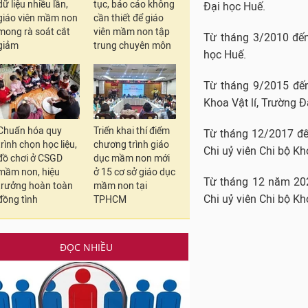
Từ tháng 12/2017 đế
dữ liệu nhiều lần,
tục, báo cáo không
giáo viên mầm non
cần thiết để giáo
Chi uỷ viên Chi bộ Kh
mong rà soát cắt
viên mầm non tập
giảm
trung chuyên môn
Từ tháng 12 năm 202
Chi uỷ viên Chi bộ Kh
Chuẩn hóa quy
Triển khai thí điểm
trình chọn học liệu,
chương trình giáo
đồ chơi ở CSGD
dục mầm non mới
mầm non, hiệu
ở 15 cơ sở giáo dục
trưởng hoàn toàn
mầm non tại
đồng tình
TPHCM
ĐỌC NHIỀU