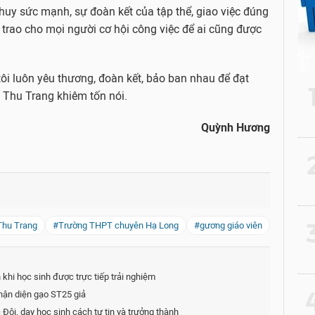
 huy sức mạnh, sự đoàn kết của tập thể, giao việc đúng
 trao cho mọi người cơ hội công việc để ai cũng được
tôi luôn yêu thương, đoàn kết, bảo ban nhau để đạt
 Thu Trang khiêm tốn nói.
Quỳnh Hương
2
3
Thu Trang
#Trường THPT chuyên Hạ Long
#gương giáo viên
khi học sinh được trực tiếp trải nghiệm
4
hận diện gạo ST25 giả
Đội, dạy học sinh cách tự tin và trưởng thành