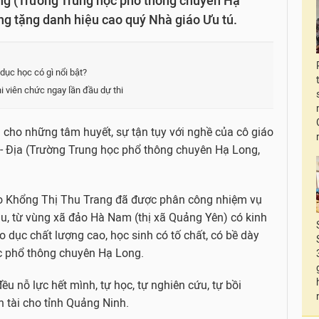
ng (Trường Trung học phổ thông chuyên Hạ
g tặng danh hiệu cao quý Nhà giáo Ưu tú.
dục học có gì nổi bật?
hi viên chức ngay lần đầu dự thi
cho những tâm huyết, sự tận tụy với nghề của cô giáo
- Địa (Trường Trung học phổ thông chuyên Hạ Long,
áo Khổng Thị Thu Trang đã được phân công nhiệm vụ
u, từ vùng xã đảo Hà Nam (thị xã Quảng Yên) có kinh
o dục chất lượng cao, học sinh có tố chất, có bề dày
ọc phổ thông chuyên Hạ Long.
u nỗ lực hết mình, tự học, tự nghiên cứu, tự bồi
 tài cho tỉnh Quảng Ninh.