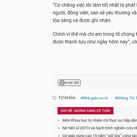
“Có chăng việc tôi làm tốt nhất là phát
người, động viên, san sẻ yêu thương và
tỏa sáng và được ghi nhận.
Chính vì thế mà chị em trong tổ chúng 
được thành tựu như ngày hôm nay”, cô
In bài viết
TỪ KHÓA:
#Nhà giáo ưu tú
#Khổng Thị 
CHỦ ĐỀ: GƯƠNG SÁNG CÔ THẦY
Môn Khoa học tự nhiên chỉ thực sự hấp dẫn 
Nữ tiến sĩ USTH và hành trình nghiên cứu n
Cô giáo vùng cao 15 năm “giữ lửa” công tác 