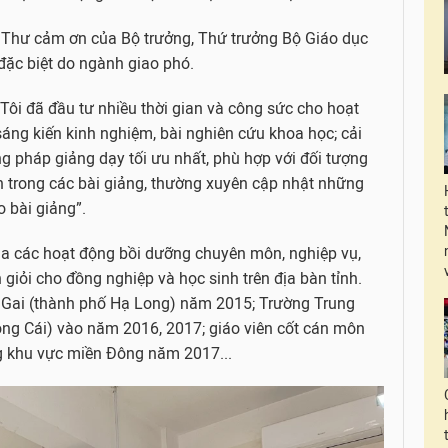
n Thư cảm ơn của Bộ trưởng, Thứ trưởng Bộ Giáo dục
đặc biệt do ngành giao phó.
Tôi đã đầu tư nhiều thời gian và công sức cho hoạt
 sáng kiến kinh nghiệm, bài nghiên cứu khoa học; cải
g pháp giảng dạy tối ưu nhất, phù hợp với đối tượng
n trong các bài giảng, thường xuyên cập nhật những
o bài giảng”.
ia các hoạt động bồi dưỡng chuyên môn, nghiệp vụ,
 giỏi cho đồng nghiệp và học sinh trên địa bàn tỉnh.
 Gai (thành phố Hạ Long) năm 2015; Trường Trung
ng Cái) vào năm 2016, 2017; giáo viên cốt cán môn
ng khu vực miền Đông năm 2017...