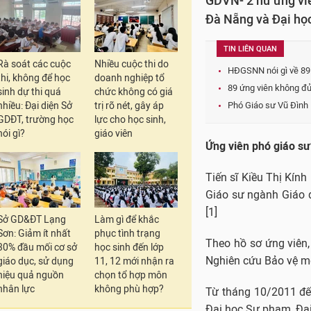
GDVN- 2 nữ ứng viê
Đà Nẵng và Đại họ
TIN LIÊN QUAN
Rà soát các cuộc
Nhiều cuộc thi do
HĐGSNN nói gì về 89 
thi, không để học
doanh nghiệp tổ
89 ứng viên không đủ
sinh dự thi quá
chức không có giá
nhiều: Đại diện Sở
trị rõ nét, gây áp
Phó Giáo sư Vũ Đình 
GDĐT, trường học
lực cho học sinh,
nói gì?
giáo viên
Ứng viên phó giáo sư
Tiến sĩ Kiều Thị Kín
Giáo sư ngành Giáo d
[1]
Sở GD&ĐT Lạng
Làm gì để khắc
Sơn: Giảm ít nhất
phục tình trạng
Theo hồ sơ ứng viên,
30% đầu mối cơ sở
học sinh đến lớp
Nghiên cứu Bảo vệ mô
giáo dục, sử dụng
11, 12 mới nhận ra
hiệu quả nguồn
chọn tổ hợp môn
nhân lực
không phù hợp?
Từ tháng 10/2011 đến
Đại học Sư phạm, Đạ