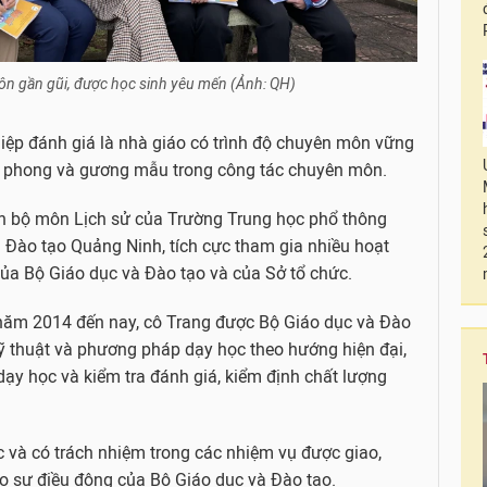
ôn gần gũi, được học sinh yêu mến (Ảnh: QH)
iệp đánh giá là nhà giáo có trình độ chuyên môn vững
iên phong và gương mẫu trong công tác chuyên môn.
án bộ môn Lịch sử của Trường Trung học phổ thông
Đào tạo Quảng Ninh, tích cực tham gia nhiều hoạt
ủa Bộ Giáo dục và Đào tạo và của Sở tổ chức.
từ năm 2014 đến nay, cô Trang được Bộ Giáo dục và Đào
 kỹ thuật và phương pháp dạy học theo hướng hiện đại,
dạy học và kiểm tra đánh giá, kiểm định chất lượng
c và có trách nhiệm trong các nhiệm vụ được giao,
o sự điều động của Bộ Giáo dục và Đào tạo.