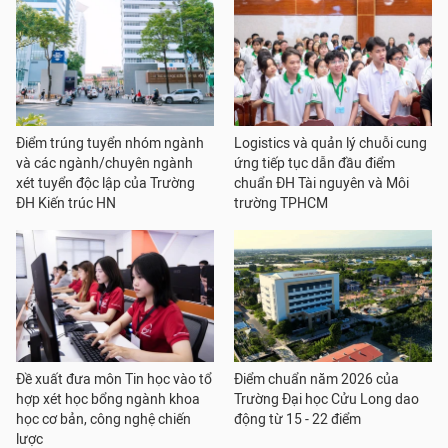
Điểm trúng tuyển nhóm ngành
Logistics và quản lý chuỗi cung
và các ngành/chuyên ngành
ứng tiếp tục dẫn đầu điểm
xét tuyển độc lập của Trường
chuẩn ĐH Tài nguyên và Môi
ĐH Kiến trúc HN
trường TPHCM
Đề xuất đưa môn Tin học vào tổ
Điểm chuẩn năm 2026 của
hợp xét học bổng ngành khoa
Trường Đại học Cửu Long dao
học cơ bản, công nghệ chiến
động từ 15 - 22 điểm
lược