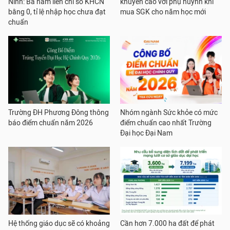
Ninh: Ba năm liền chỉ số KHCN
khuyến cáo với phụ huynh khi
bằng 0, tỉ lệ nhập học chưa đạt
mua SGK cho năm học mới
chuẩn
Trường ĐH Phương Đông thông
Nhóm ngành Sức khỏe có mức
báo điểm chuẩn năm 2026
điểm chuẩn cao nhất Trường
Đại học Đại Nam
Hệ thống giáo dục sẽ có khoảng
Cần hơn 7.000 ha đất để phát