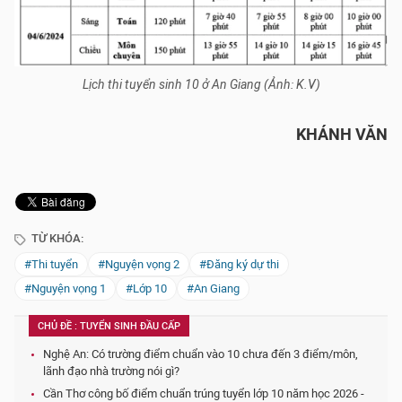
Lịch thi tuyển sinh 10 ở An Giang (Ảnh: K.V)
KHÁNH VĂN
TỪ KHÓA:
#Thi tuyển
#Nguyện vọng 2
#Đăng ký dự thi
#Nguyện vọng 1
#Lớp 10
#An Giang
CHỦ ĐỀ : TUYỂN SINH ĐẦU CẤP
Nghệ An: Có trường điểm chuẩn vào 10 chưa đến 3 điểm/môn,
lãnh đạo nhà trường nói gì?
Cần Thơ công bố điểm chuẩn trúng tuyển lớp 10 năm học 2026 -