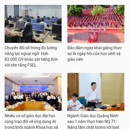
Chuyển đổi số trong đo lường
Bảo đảm ngày khai giảng thực
năng lực ngoại ngữ: Hơn
sự là ngày hội của học sinh và
83.000 GV khảo sát tiếng Anh
giáo viên
với nền tảng FSEL
Nhiều cơ sở giáo dục đại học
Ngành Giáo dục Quảng Ninh
cùng trao đổi về ứng dụng AI
sau 1 năm thực hiện NQ 71:
trong khối ngành Khoa học xã
Nâng tầm chất lượng với loạt