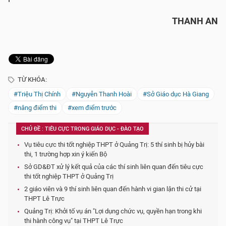
THANH AN
TỪ KHÓA:
#Triệu Thị Chính
#Nguyễn Thanh Hoài
#Sở Giáo dục Hà Giang
#nâng điểm thi
#xem điểm trước
CHỦ ĐỀ : TIÊU CỰC TRONG GIÁO DỤC - ĐÀO TẠO
Vụ tiêu cực thi tốt nghiệp THPT ở Quảng Trị: 5 thí sinh bị hủy bài
thi, 1 trường hợp xin ý kiến Bộ
Sở GD&ĐT xử lý kết quả của các thí sinh liên quan đến tiêu cực
thi tốt nghiệp THPT ở Quảng Trị
2 giáo viên và 9 thí sinh liên quan đến hành vi gian lận thi cử tại
THPT Lê Trực
Quảng Trị: Khởi tố vụ án "Lợi dụng chức vụ, quyền hạn trong khi
thi hành công vụ" tại THPT Lê Trực