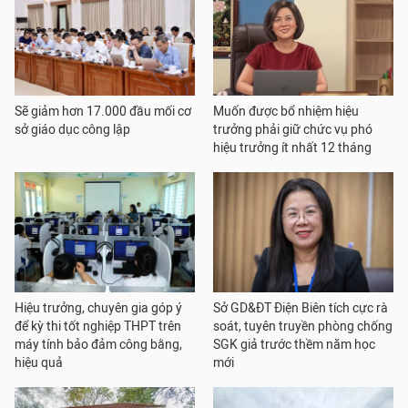
Sẽ giảm hơn 17.000 đầu mối cơ
Muốn được bổ nhiệm hiệu
sở giáo dục công lập
trưởng phải giữ chức vụ phó
hiệu trưởng ít nhất 12 tháng
Hiệu trưởng, chuyên gia góp ý
Sở GD&ĐT Điện Biên tích cực rà
để kỳ thi tốt nghiệp THPT trên
soát, tuyên truyền phòng chống
máy tính bảo đảm công bằng,
SGK giả trước thềm năm học
hiệu quả
mới