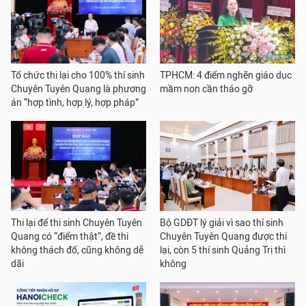
Tổ chức thi lại cho 100% thí sinh
TPHCM: 4 điểm nghẽn giáo dục
Chuyên Tuyên Quang là phương
mầm non cần tháo gỡ
án “hợp tình, hợp lý, hợp pháp”
Thi lại để thi sinh Chuyên Tuyên
Bộ GDĐT lý giải vì sao thí sinh
Quang có “điểm thật”, đề thi
Chuyên Tuyên Quang được thi
không thách đố, cũng không dễ
lại, còn 5 thí sinh Quảng Trị thì
dãi
không