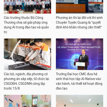
Các trường thuộc Bộ Công
Phương án thi lại đối với thí sinh
Thương chia sẻ giải pháp ứng
Chuyên Tuyên Quang là "quyết
dụng AI trong đào tạo và quản
định khó khăn nhưng cần thiết"
trị
Các bộ, ngành, địa phương có
Trường Đại học CMC đưa hệ
phương án sắp xếp, tổ chức lại
sinh thái học tập AI-Native vào
CSGDĐH, CSGDNN công lập
vận hành, tái thiết kế hoạt động
trước 15/8
đào tạo