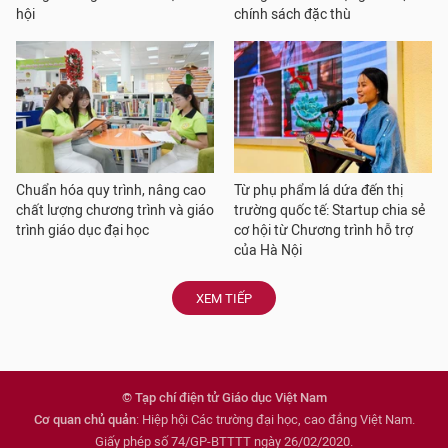
hội
chính sách đặc thù
Chuẩn hóa quy trình, nâng cao
Từ phụ phẩm lá dứa đến thị
chất lượng chương trình và giáo
trường quốc tế: Startup chia sẻ
trình giáo dục đại học
cơ hội từ Chương trình hỗ trợ
của Hà Nội
XEM TIẾP
© Tạp chí điện tử Giáo dục Việt Nam
Cơ quan chủ quản
: Hiệp hội Các trường đại học, cao đẳng Việt Nam.
Giấy phép số 74/GP-BTTTT ngày 26/02/2020.