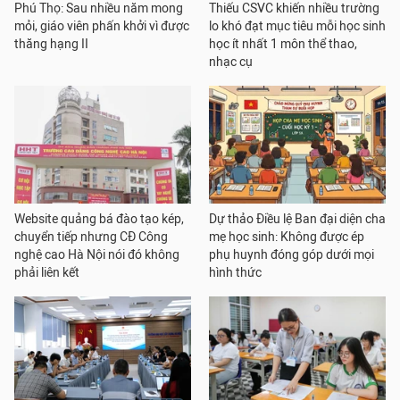
Phú Thọ: Sau nhiều năm mong
Thiếu CSVC khiến nhiều trường
mỏi, giáo viên phấn khởi vì được
lo khó đạt mục tiêu mỗi học sinh
thăng hạng II
học ít nhất 1 môn thể thao,
nhạc cụ
Website quảng bá đào tạo kép,
Dự thảo Điều lệ Ban đại diện cha
chuyển tiếp nhưng CĐ Công
mẹ học sinh: Không được ép
nghệ cao Hà Nội nói đó không
phụ huynh đóng góp dưới mọi
phải liên kết
hình thức