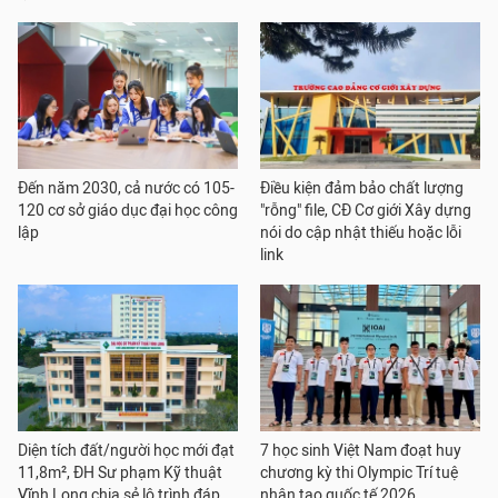
Đến năm 2030, cả nước có 105-
Điều kiện đảm bảo chất lượng
120 cơ sở giáo dục đại học công
"rỗng" file, CĐ Cơ giới Xây dựng
lập
nói do cập nhật thiếu hoặc lỗi
link
Diện tích đất/người học mới đạt
7 học sinh Việt Nam đoạt huy
11,8m², ĐH Sư phạm Kỹ thuật
chương kỳ thi Olympic Trí tuệ
Vĩnh Long chia sẻ lộ trình đáp
nhân tạo quốc tế 2026