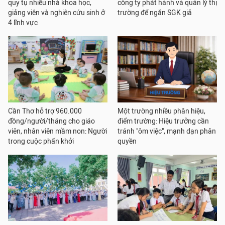
quy tụ nhiều nhà khoa học,
công ty phát hành và quản lý thị
giảng viên và nghiên cứu sinh ở
trường để ngăn SGK giả
4 lĩnh vực
Cần Thơ hỗ trợ 960.000
Một trường nhiều phân hiệu,
đồng/người/tháng cho giáo
điểm trường: Hiệu trưởng cần
viên, nhân viên mầm non: Người
tránh "ôm việc", mạnh dạn phân
trong cuộc phấn khởi
quyền