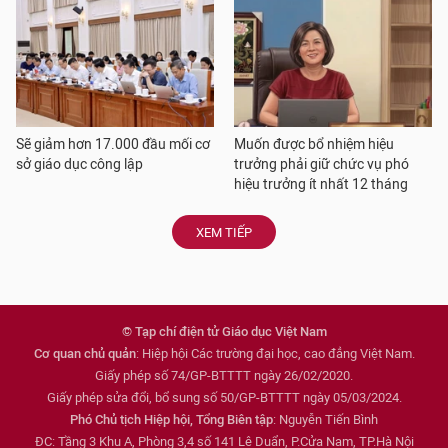
Sẽ giảm hơn 17.000 đầu mối cơ
Muốn được bổ nhiệm hiệu
sở giáo dục công lập
trưởng phải giữ chức vụ phó
hiệu trưởng ít nhất 12 tháng
XEM TIẾP
© Tạp chí điện tử Giáo dục Việt Nam
Cơ quan chủ quản
: Hiệp hội Các trường đại học, cao đẳng Việt Nam.
Giấy phép số 74/GP-BTTTT ngày 26/02/2020.
Giấy phép sửa đổi, bổ sung số 50/GP-BTTTT ngày 05/03/2024.
Phó Chủ tịch Hiệp hội, Tổng Biên tập
: Nguyễn Tiến Bình
ĐC: Tầng 3 Khu A, Phòng 3,4 số 141 Lê Duẩn, P.Cửa Nam, TP.Hà Nội