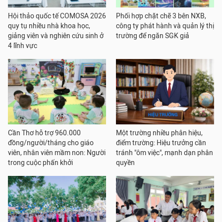
Hội thảo quốc tế COMOSA 2026
Phối hợp chặt chẽ 3 bên NXB,
quy tụ nhiều nhà khoa học,
công ty phát hành và quản lý thị
giảng viên và nghiên cứu sinh ở
trường để ngăn SGK giả
4 lĩnh vực
Cần Thơ hỗ trợ 960.000
Một trường nhiều phân hiệu,
đồng/người/tháng cho giáo
điểm trường: Hiệu trưởng cần
viên, nhân viên mầm non: Người
tránh "ôm việc", mạnh dạn phân
trong cuộc phấn khởi
quyền