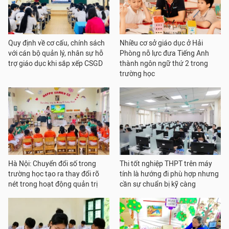
Quy định về cơ cấu, chính sách
Nhiều cơ sở giáo dục ở Hải
với cán bộ quản lý, nhân sự hỗ
Phòng nỗ lực đưa Tiếng Anh
trợ giáo dục khi sắp xếp CSGD
thành ngôn ngữ thứ 2 trong
trường học
Hà Nội: Chuyển đổi số trong
Thi tốt nghiệp THPT trên máy
trường học tạo ra thay đổi rõ
tính là hướng đi phù hợp nhưng
nét trong hoạt động quản trị
cần sự chuẩn bị kỹ càng