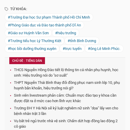
TỪ KHÓA:
#Trường Đại học Sư phạm Thành phố Hồ Chí Minh
#Phòng Giáo dục và Đào tạo thành phố Dĩ An
#Giáo sư Huỳnh Văn Sơn
#hiệu trưởng
#Trường tiểu học Lý Thường Kiệt
#tỉnh Bình Dương
#học bồi dưỡng thường xuyên
#trực tuyến
#ông Lê Minh Phúc.
CHỦ ĐỀ : TIẾNG DÂN
THCS Nguyễn Hồng Đào tiết lộ thông tin cá nhân phụ huynh, học
sinh: Hiệu trưởng nói do "sơ suất"
THPT Nguyễn Thái Bình thay đổi đồng phục nam sinh lớp 10, phụ
huynh băn khoăn, hiệu trưởng nói gì?
Sinh viên livestream phản cảm: Chuẩn mực đào tạo y khoa cần
được đặt ra ở mức cao hơn lĩnh vực khác
Trường ĐH Y Hà Nội sẽ kỷ luật nghiêm nữ sinh "dọa" lấy ven cho
bệnh nhân trật 3 lần
Vụ bắt trẻ ngủ trước nhà vệ sinh: Chấm dứt hợp đồng lao động 2
cô giáo