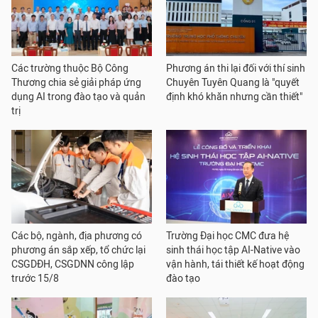
Các trường thuộc Bộ Công
Phương án thi lại đối với thí sinh
Thương chia sẻ giải pháp ứng
Chuyên Tuyên Quang là "quyết
dụng AI trong đào tạo và quản
định khó khăn nhưng cần thiết"
trị
Các bộ, ngành, địa phương có
Trường Đại học CMC đưa hệ
phương án sắp xếp, tổ chức lại
sinh thái học tập AI-Native vào
CSGDĐH, CSGDNN công lập
vận hành, tái thiết kế hoạt động
trước 15/8
đào tạo