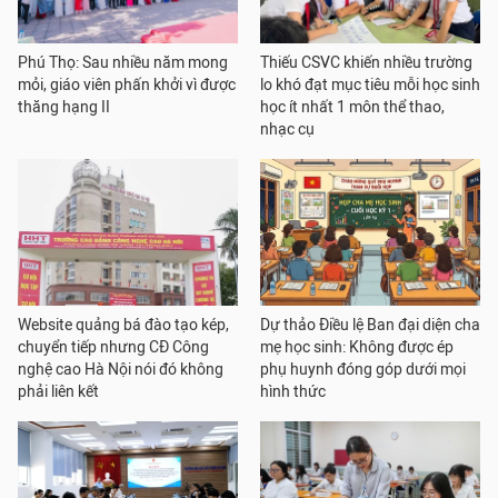
Phú Thọ: Sau nhiều năm mong
Thiếu CSVC khiến nhiều trường
mỏi, giáo viên phấn khởi vì được
lo khó đạt mục tiêu mỗi học sinh
thăng hạng II
học ít nhất 1 môn thể thao,
nhạc cụ
Website quảng bá đào tạo kép,
Dự thảo Điều lệ Ban đại diện cha
chuyển tiếp nhưng CĐ Công
mẹ học sinh: Không được ép
nghệ cao Hà Nội nói đó không
phụ huynh đóng góp dưới mọi
phải liên kết
hình thức