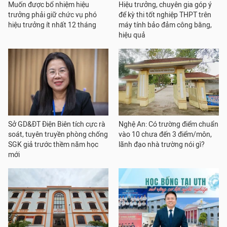
Muốn được bổ nhiệm hiệu
Hiệu trưởng, chuyên gia góp ý
trưởng phải giữ chức vụ phó
để kỳ thi tốt nghiệp THPT trên
hiệu trưởng ít nhất 12 tháng
máy tính bảo đảm công bằng,
hiệu quả
Sở GD&ĐT Điện Biên tích cực rà
Nghệ An: Có trường điểm chuẩn
soát, tuyên truyền phòng chống
vào 10 chưa đến 3 điểm/môn,
SGK giả trước thềm năm học
lãnh đạo nhà trường nói gì?
mới