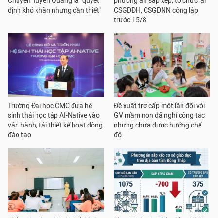
Chuyên Tuyên Quang là "quyết
phương án sắp xếp, tổ chức lại
định khó khăn nhưng cần thiết"
CSGDĐH, CSGDNN công lập
trước 15/8
Trường Đại học CMC đưa hệ
Đề xuất trợ cấp một lần đối với
sinh thái học tập AI-Native vào
GV mầm non đã nghỉ công tác
vận hành, tái thiết kế hoạt động
nhưng chưa được hưởng chế
đào tạo
độ