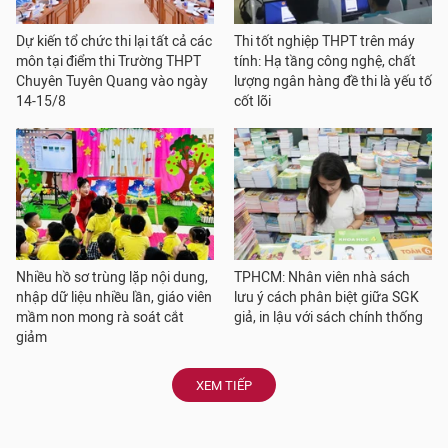
Dự kiến tổ chức thi lại tất cả các
Thi tốt nghiệp THPT trên máy
môn tại điểm thi Trường THPT
tính: Hạ tầng công nghệ, chất
Chuyên Tuyên Quang vào ngày
lượng ngân hàng đề thi là yếu tố
14-15/8
cốt lõi
Nhiều hồ sơ trùng lặp nội dung,
TPHCM: Nhân viên nhà sách
nhập dữ liệu nhiều lần, giáo viên
lưu ý cách phân biệt giữa SGK
mầm non mong rà soát cắt
giả, in lậu với sách chính thống
giảm
XEM TIẾP