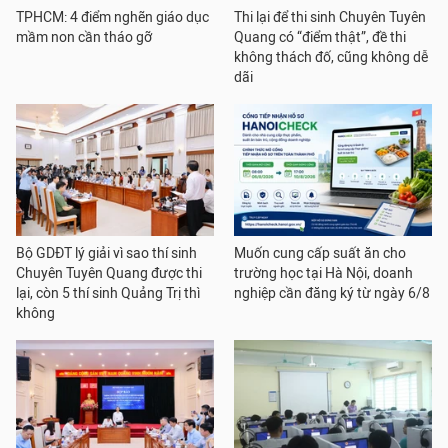
TPHCM: 4 điểm nghẽn giáo dục
Thi lại để thi sinh Chuyên Tuyên
mầm non cần tháo gỡ
Quang có “điểm thật”, đề thi
không thách đố, cũng không dễ
dãi
Bộ GDĐT lý giải vì sao thí sinh
Muốn cung cấp suất ăn cho
Chuyên Tuyên Quang được thi
trường học tại Hà Nội, doanh
lại, còn 5 thí sinh Quảng Trị thì
nghiệp cần đăng ký từ ngày 6/8
không