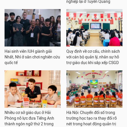
nghiệp lại ở Tuyên Quang
Hai sinh viên IUH giành giải
Quy định về cơ cấu, chính sách
Nhất, Nhì ở sân chơi nghiên cứu
với cán bộ quản lý, nhân sự hỗ
quốc tế
trợ giáo dục khi sắp xếp CSGD
Nhiều cơ sở giáo dục ở Hải
Hà Nội: Chuyển đổi số trong
Phòng nỗ lực đưa Tiếng Anh
trường học tạo ra thay đổi rõ
thành ngôn ngữ thứ 2 trong
nét trong hoạt động quản trị