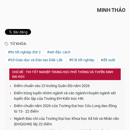
MINH THẢO
TỪ KHÓA:
#thi tốt nghiệp đợt 2
#xét đặc cách
#Sở Giáo dục và Đào tạo Đắk Lắk
#tỉ lệ tốt nghiệp
#đề xuất
CHỦ ĐỀ : THI TỐT NGHIỆP TRUNG HỌC PHỔ THÔNG VÀ TUYỂN SINH
ĐẠI HỌC
Điểm chuẩn vào 23 trường Quân đội năm 2026
Điểm trúng tuyển nhóm ngành và các ngành/chuyên ngành xét
tuyển độc lập của Trường ĐH Kiến trúc HN
Điểm chuẩn năm 2026 của Trường Đại học Cửu Long dao động
từ 15 - 22 điểm
Ngành Báo chí của Trường Đại học Khoa học Xã hội và Nhân văn
(ĐHQGHN) lấy 22 điểm