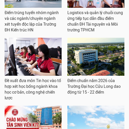
Điểm trúng tuyển nhóm ngành
Logistics và quản lý chuỗi cung
và các ngành/chuyên ngành
ứng tiếp tục dẫn đầu điểm
xét tuyển độc lập của Trường
chuẩn ĐH Tài nguyên và Môi
ĐH Kiến trúc HN
trường TPHCM
Đề xuất đưa môn Tin học vào tổ
Điểm chuẩn năm 2026 của
hợp xét học bổng ngành khoa
Trường Đại học Cửu Long dao
học cơ bản, công nghệ chiến
động từ 15 - 22 điểm
lược