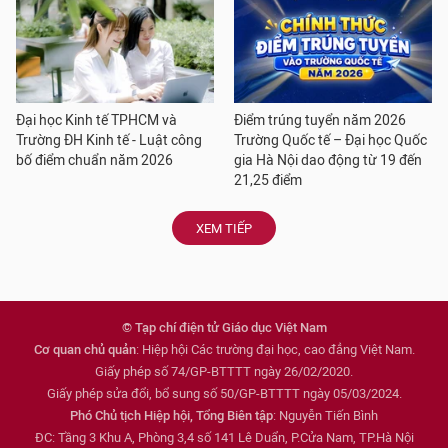
Đại học Kinh tế TPHCM và
Điểm trúng tuyển năm 2026
Trường ĐH Kinh tế - Luật công
Trường Quốc tế – Đại học Quốc
bố điểm chuẩn năm 2026
gia Hà Nội dao động từ 19 đến
21,25 điểm
XEM TIẾP
© Tạp chí điện tử Giáo dục Việt Nam
Cơ quan chủ quản
: Hiệp hội Các trường đại học, cao đẳng Việt Nam.
Giấy phép số 74/GP-BTTTT ngày 26/02/2020.
Giấy phép sửa đổi, bổ sung số 50/GP-BTTTT ngày 05/03/2024.
Phó Chủ tịch Hiệp hội, Tổng Biên tập
: Nguyễn Tiến Bình
ĐC: Tầng 3 Khu A, Phòng 3,4 số 141 Lê Duẩn, P.Cửa Nam, TP.Hà Nội