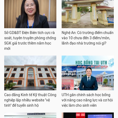
Sở GD&ĐT Điện Biên tích cực rà
Nghệ An: Có trường điểm chuẩn
soát, tuyên truyền phòng chống
vào 10 chưa đến 3 điểm/môn,
SGK giả trước thềm năm học
lãnh đạo nhà trường nói gì?
mới
Cao đẳng Kinh tế Kỹ thuật Công
UTH gắn chính sách học bổng
nghiệp lập nhiều website "vệ
với nâng cao năng lực và cơ hội
tinh" để tuyển sinh hộ
việc làm cho sinh viên