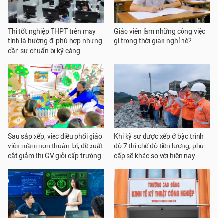
Thi tốt nghiệp THPT trên máy
Giáo viên làm những công việc
tính là hướng đi phù hợp nhưng
gì trong thời gian nghỉ hè?
cần sự chuẩn bị kỹ càng
Sau sắp xếp, việc điều phối giáo
Khi kỹ sư được xếp ở bậc trình
viên mầm non thuận lợi, đề xuất
độ 7 thì chế độ tiền lương, phụ
cắt giảm thi GV giỏi cấp trường
cấp sẽ khác so với hiện nay