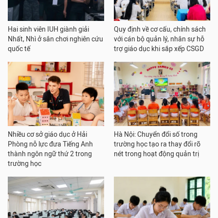
Hai sinh viên IUH giành giải
Quy định về cơ cấu, chính sách
Nhất, Nhì ở sân chơi nghiên cứu
với cán bộ quản lý, nhân sự hỗ
quốc tế
trợ giáo dục khi sắp xếp CSGD
Nhiều cơ sở giáo dục ở Hải
Hà Nội: Chuyển đổi số trong
Phòng nỗ lực đưa Tiếng Anh
trường học tạo ra thay đổi rõ
thành ngôn ngữ thứ 2 trong
nét trong hoạt động quản trị
trường học