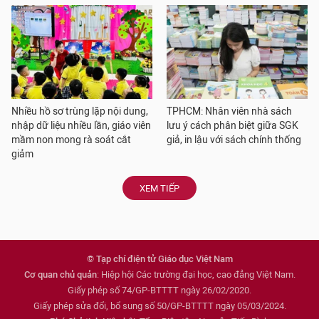
Nhiều hồ sơ trùng lặp nội dung,
TPHCM: Nhân viên nhà sách
nhập dữ liệu nhiều lần, giáo viên
lưu ý cách phân biệt giữa SGK
mầm non mong rà soát cắt
giả, in lậu với sách chính thống
giảm
XEM TIẾP
© Tạp chí điện tử Giáo dục Việt Nam
Cơ quan chủ quản
: Hiệp hội Các trường đại học, cao đẳng Việt Nam.
Giấy phép số 74/GP-BTTTT ngày 26/02/2020.
Giấy phép sửa đổi, bổ sung số 50/GP-BTTTT ngày 05/03/2024.