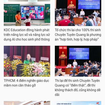
KDC Education đồng hành phát
Tổ chức thi lại cho 100% thí sinh
triển năng lực số và năng lực sử
Chuyên Tuyên Quang là phương
dụng AI cho học sinh phổ thông
án “hợp tình, hợp lý, hợp pháp”
TPHCM: 4 điểm nghẽn giáo dục
Thi lại để thi sinh Chuyên Tuyên
mầm non cần tháo gỡ
Quang có “điểm thật”, đề thi
không thách đố, cũng không dễ
dãi