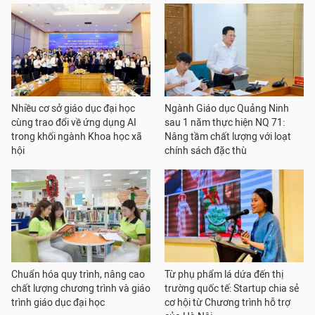
Nhiều cơ sở giáo dục đại học
Ngành Giáo dục Quảng Ninh
cùng trao đổi về ứng dụng AI
sau 1 năm thực hiện NQ 71:
trong khối ngành Khoa học xã
Nâng tầm chất lượng với loạt
hội
chính sách đặc thù
Chuẩn hóa quy trình, nâng cao
Từ phụ phẩm lá dứa đến thị
chất lượng chương trình và giáo
trường quốc tế: Startup chia sẻ
trình giáo dục đại học
cơ hội từ Chương trình hỗ trợ