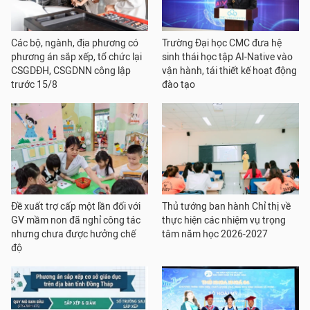
Các bộ, ngành, địa phương có
Trường Đại học CMC đưa hệ
phương án sắp xếp, tổ chức lại
sinh thái học tập AI-Native vào
CSGDĐH, CSGDNN công lập
vận hành, tái thiết kế hoạt động
trước 15/8
đào tạo
Đề xuất trợ cấp một lần đối với
Thủ tướng ban hành Chỉ thị về
GV mầm non đã nghỉ công tác
thực hiện các nhiệm vụ trọng
nhưng chưa được hưởng chế
tâm năm học 2026-2027
độ