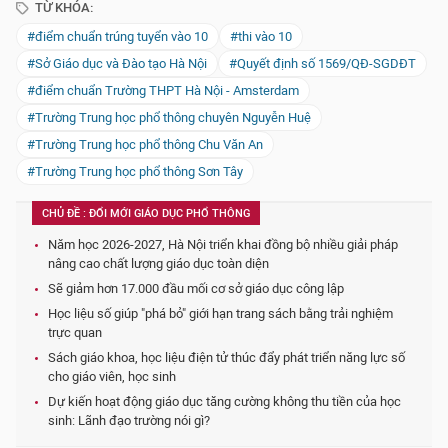
TỪ KHÓA:
#điểm chuẩn trúng tuyển vào 10
#thi vào 10
#Sở Giáo dục và Đào tạo Hà Nội
#Quyết định số 1569/QĐ-SGDĐT
#điểm chuẩn Trường THPT Hà Nội - Amsterdam
#Trường Trung học phổ thông chuyên Nguyễn Huệ
#Trường Trung học phổ thông Chu Văn An
#Trường Trung học phổ thông Sơn Tây
CHỦ ĐỀ : ĐỔI MỚI GIÁO DỤC PHỔ THÔNG
Năm học 2026-2027, Hà Nội triển khai đồng bộ nhiều giải pháp
nâng cao chất lượng giáo dục toàn diện
Sẽ giảm hơn 17.000 đầu mối cơ sở giáo dục công lập
Học liệu số giúp "phá bỏ" giới hạn trang sách bằng trải nghiệm
trực quan
Sách giáo khoa, học liệu điện tử thúc đẩy phát triển năng lực số
cho giáo viên, học sinh
Dự kiến hoạt động giáo dục tăng cường không thu tiền của học
sinh: Lãnh đạo trường nói gì?