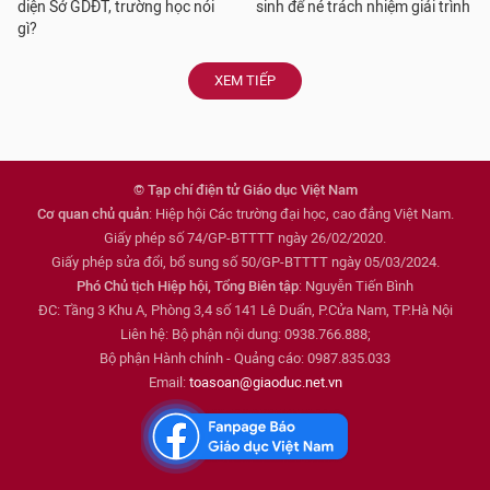
diện Sở GDĐT, trường học nói
sinh để né trách nhiệm giải trình
gì?
XEM TIẾP
© Tạp chí điện tử Giáo dục Việt Nam
Cơ quan chủ quản
: Hiệp hội Các trường đại học, cao đẳng Việt Nam.
Giấy phép số 74/GP-BTTTT ngày 26/02/2020.
Giấy phép sửa đổi, bổ sung số 50/GP-BTTTT ngày 05/03/2024.
Phó Chủ tịch Hiệp hội, Tổng Biên tập
: Nguyễn Tiến Bình
ĐC: Tầng 3 Khu A, Phòng 3,4 số 141 Lê Duẩn, P.Cửa Nam, TP.Hà Nội
Liên hệ: Bộ phận nội dung: 0938.766.888;
Bộ phận Hành chính - Quảng cáo: 0987.835.033
Email:
toasoan@giaoduc.net.vn