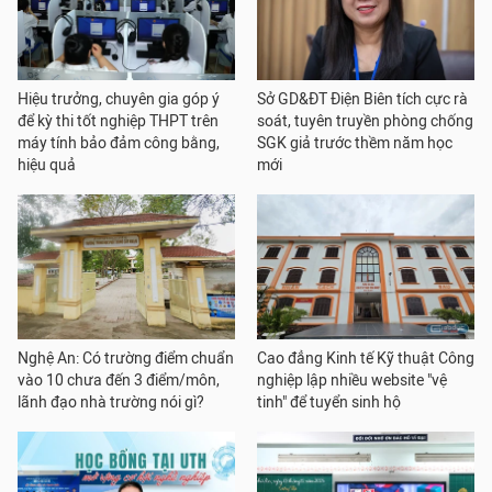
Hiệu trưởng, chuyên gia góp ý
Sở GD&ĐT Điện Biên tích cực rà
để kỳ thi tốt nghiệp THPT trên
soát, tuyên truyền phòng chống
máy tính bảo đảm công bằng,
SGK giả trước thềm năm học
hiệu quả
mới
Nghệ An: Có trường điểm chuẩn
Cao đẳng Kinh tế Kỹ thuật Công
vào 10 chưa đến 3 điểm/môn,
nghiệp lập nhiều website "vệ
lãnh đạo nhà trường nói gì?
tinh" để tuyển sinh hộ