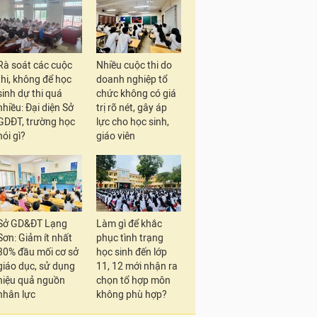
Rà soát các cuộc
Nhiều cuộc thi do
thi, không để học
doanh nghiệp tổ
sinh dự thi quá
chức không có giá
nhiều: Đại diện Sở
trị rõ nét, gây áp
GDĐT, trường học
lực cho học sinh,
nói gì?
giáo viên
Sở GD&ĐT Lạng
Làm gì để khắc
Sơn: Giảm ít nhất
phục tình trạng
30% đầu mối cơ sở
học sinh đến lớp
giáo dục, sử dụng
11, 12 mới nhận ra
hiệu quả nguồn
chọn tổ hợp môn
nhân lực
không phù hợp?