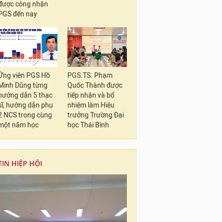
được công nhận
PGS đến nay
Ứng viên PGS Hồ
PGS.TS. Phạm
Minh Dũng từng
Quốc Thành được
hướng dẫn 5 thạc
tiếp nhận và bổ
sĩ, hướng dẫn phụ
nhiệm làm Hiệu
2 NCS trong cùng
trưởng Trường Đại
một năm học
học Thái Bình
TIN HIỆP HỘI