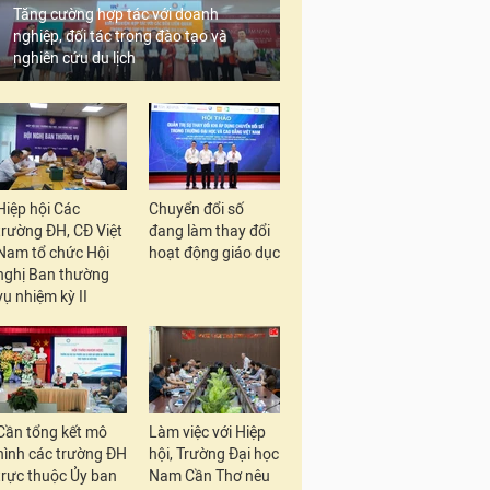
Tăng cường hợp tác với doanh
nghiệp, đối tác trong đào tạo và
nghiên cứu du lịch
Hiệp hội Các
Chuyển đổi số
trường ĐH, CĐ Việt
đang làm thay đổi
Nam tổ chức Hội
hoạt động giáo dục
nghị Ban thường
vụ nhiệm kỳ II
Cần tổng kết mô
Làm việc với Hiệp
hình các trường ĐH
hội, Trường Đại học
trực thuộc Ủy ban
Nam Cần Thơ nêu