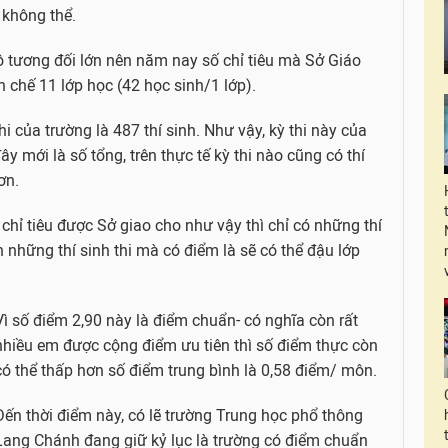
 không thể.
ô tương đối lớn nên năm nay số chỉ tiêu mà Sở Giáo
ên chế 11 lớp học (42 học sinh/1 lớp).
hi của trường là 487 thí sinh. Như vậy, kỳ thi này của
ây mới là số tổng, trên thực tế kỳ thi nào cũng có thí
ơn.
ố chỉ tiêu được Sở giao cho như vậy thì chỉ có những thí
òn những thí sinh thi mà có điểm là sẽ có thể đậu lớp
Vì số điểm 2,90 này là điểm chuẩn- có nghĩa còn rất
nhiều em được cộng điểm ưu tiên thì số điểm thực còn
có thể thấp hơn số điểm trung bình là 0,58 điểm/ môn.
Đến thời điểm này, có lẽ trường Trung học phổ thông
Lang Chánh đang giữ kỷ lục là trường có điểm chuẩn