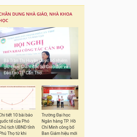
CHÂN DUNG NHÀ GIÁO, NHÀ KHOA
HỌC
Bà Trần Thị Huyền được bổ nhiệm
giữ chức Giám đốc Sở Giáo dục và
Đào tạo TP Cần Thơ
Chi tiết 10 bài báo
Trường Đại học
quốc tế của Phó
Ngân hàng TP. Hồ
Chủ tịch UBND tỉnh
Chí Minh công bố
Phú Thọ từ khi
Ban Giám hiệu mới