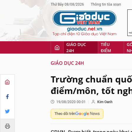
Thứ Bảy 08/08/2026
Thông tin tòa soạn
GIÁO DỤC
TIÊU
G
24H
ĐIỂM
N
GIÁO DỤC 24H
Trường chuẩn quốc
điểm/môn, tốt ngh
19/08/2020 00:01
Kim Oanh
Theo dõi trên