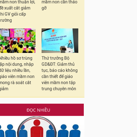
mầm non thuận lợi,
mầm non cần tháo
đề xuất cắt giảm
gỡ
thi GV giỏi cấp
trường
Nhiều hồ sơ trùng
Thứ trưởng Bộ
lặp nội dung, nhập
GD&ĐT: Giảm thủ
dữ liệu nhiều lần,
tục, báo cáo không
giáo viên mầm non
cần thiết để giáo
mong rà soát cắt
viên mầm non tập
giảm
trung chuyên môn
ĐỌC NHIỀU