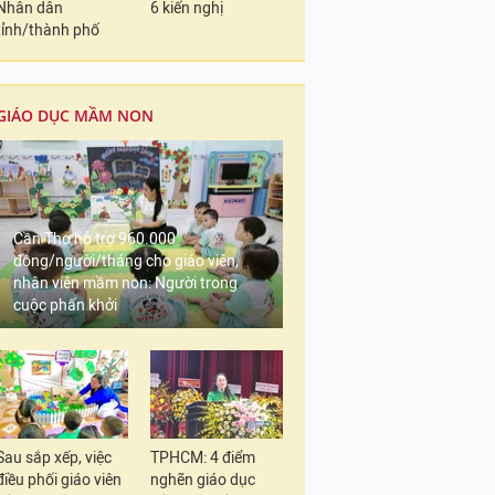
Nhân dân
6 kiến nghị
tỉnh/thành phố
GIÁO DỤC MẦM NON
Cần Thơ hỗ trợ 960.000
đồng/người/tháng cho giáo viên,
nhân viên mầm non: Người trong
cuộc phấn khởi
Sau sắp xếp, việc
TPHCM: 4 điểm
điều phối giáo viên
nghẽn giáo dục