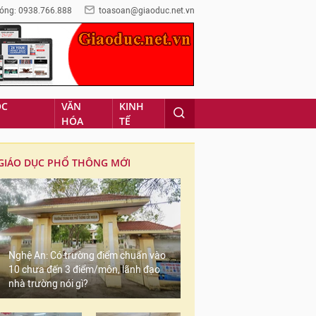
óng: 0938.766.888
toasoan@giaoduc.net.vn
ỌC
VĂN
KINH
HÓA
TẾ
GIÁO DỤC PHỔ THÔNG MỚI
Nghệ An: Có trường điểm chuẩn vào
10 chưa đến 3 điểm/môn, lãnh đạo
nhà trường nói gì?