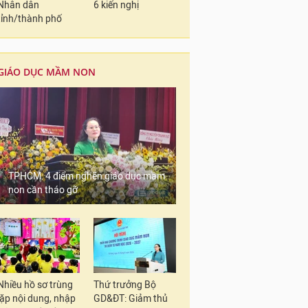
Nhân dân
6 kiến nghị
tỉnh/thành phố
GIÁO DỤC MẦM NON
TPHCM: 4 điểm nghẽn giáo dục mầm
non cần tháo gỡ
Nhiều hồ sơ trùng
Thứ trưởng Bộ
lặp nội dung, nhập
GD&ĐT: Giảm thủ