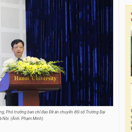
ng, Phó trưởng ban chỉ đạo Đề án chuyển đổi số Trường Đại
à Nội. (Ảnh: Phạm Minh)