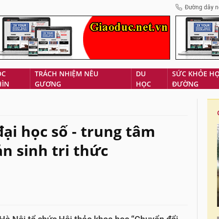
Đường dây n
ÓC
TRÁCH NHIỆM NÊU
DU
SỨC KHỎE H
HÌN
GƯƠNG
HỌC
ĐƯỜNG
ại học số - trung tâm
ản sinh tri thức