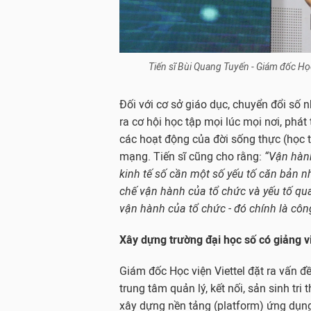
Tiến sĩ Bùi Quang Tuyến - Giám đốc Học
Đối với cơ sở giáo dục, chuyển đổi số 
ra cơ hội học tập mọi lúc mọi nơi, phát
các hoạt động của đời sống thực (học t
mạng. Tiến sĩ cũng cho rằng:
“Vận hành
kinh tế số cần một số yếu tố căn bản nh
chế vận hành của tổ chức và yếu tố qua
vận hành của tổ chức - đó chính là côn
Xây dựng trường đại học số có giảng vi
Giám đốc Học viện Viettel đặt ra vấn đề
trung tâm quản lý, kết nối, sản sinh tr
xây dựng nền tảng (platform) ứng dụng