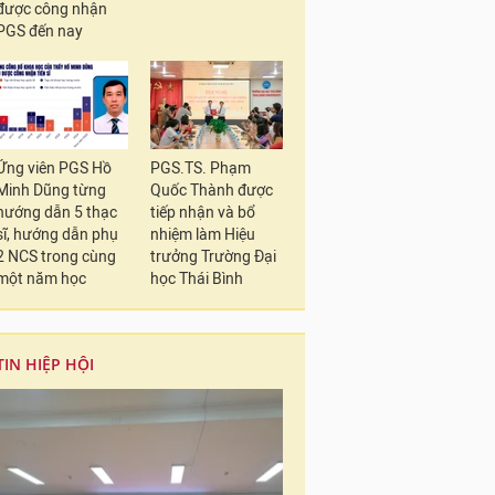
được công nhận
PGS đến nay
Ứng viên PGS Hồ
PGS.TS. Phạm
Minh Dũng từng
Quốc Thành được
hướng dẫn 5 thạc
tiếp nhận và bổ
sĩ, hướng dẫn phụ
nhiệm làm Hiệu
2 NCS trong cùng
trưởng Trường Đại
một năm học
học Thái Bình
TIN HIỆP HỘI