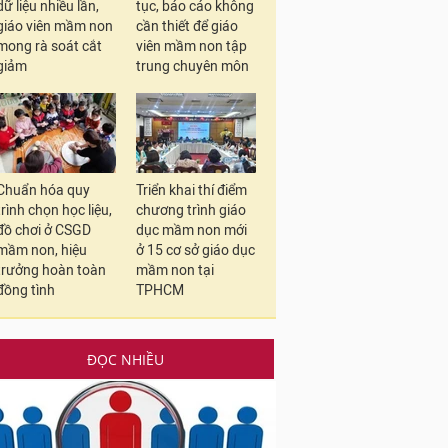
dữ liệu nhiều lần,
tục, báo cáo không
giáo viên mầm non
cần thiết để giáo
mong rà soát cắt
viên mầm non tập
giảm
trung chuyên môn
Chuẩn hóa quy
Triển khai thí điểm
trình chọn học liệu,
chương trình giáo
đồ chơi ở CSGD
dục mầm non mới
mầm non, hiệu
ở 15 cơ sở giáo dục
trưởng hoàn toàn
mầm non tại
đồng tình
TPHCM
ĐỌC NHIỀU