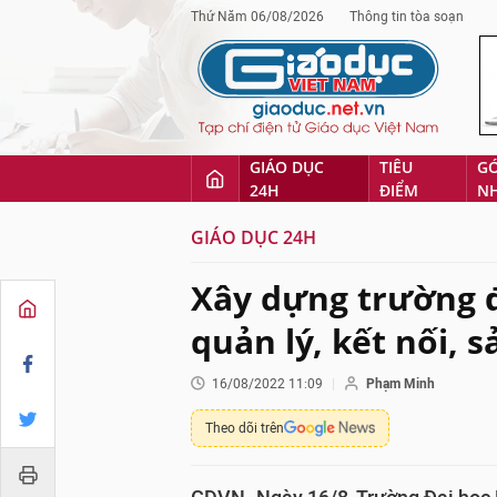
Thứ Năm 06/08/2026
Thông tin tòa soạn
GIÁO DỤC
TIÊU
G
24H
ĐIỂM
N
GIÁO DỤC 24H
Xây dựng trường đ
quản lý, kết nối, s
16/08/2022 11:09
Phạm Minh
Theo dõi trên