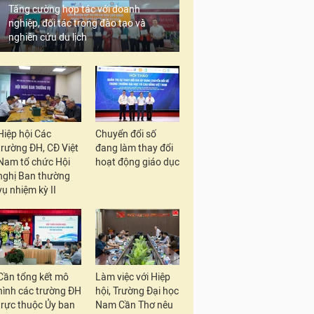
Tăng cường hợp tác với doanh
nghiệp, đối tác trong đào tạo và
nghiên cứu du lịch
Hiệp hội Các
Chuyển đổi số
trường ĐH, CĐ Việt
đang làm thay đổi
Nam tổ chức Hội
hoạt động giáo dục
nghị Ban thường
vụ nhiệm kỳ II
Cần tổng kết mô
Làm việc với Hiệp
hình các trường ĐH
hội, Trường Đại học
trực thuộc Ủy ban
Nam Cần Thơ nêu