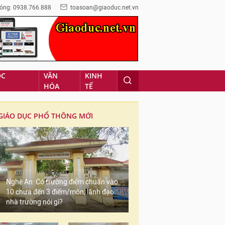
óng: 0938.766.888
toasoan@giaoduc.net.vn
ỌC
VĂN
KINH
HÓA
TẾ
GIÁO DỤC PHỔ THÔNG MỚI
Nghệ An: Có trường điểm chuẩn vào
10 chưa đến 3 điểm/môn, lãnh đạo
nhà trường nói gì?