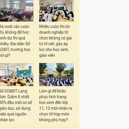
Rà soát các cuộc
Nhiều cuộc thi do
thi, không để học
doanh nghiệp tổ
sinh dự thi quá
chức không có giá
nhiều: Đại diện Sở
trị rõ nét, gây áp
GDĐT, trường học
lực cho học sinh,
nói gì?
giáo viên
Sở GD&ĐT Lạng
Làm gì để khắc
Sơn: Giảm ít nhất
phục tình trạng
30% đầu mối cơ sở
học sinh đến lớp
giáo dục, sử dụng
11, 12 mới nhận ra
hiệu quả nguồn
chọn tổ hợp môn
nhân lực
không phù hợp?