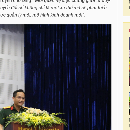
g Tuyến cho rằng:
“Mối quan hệ biện chứng giữa tư duy-
yển đổi số không chỉ là một xu thế mà sẽ phát triển
ức quản lý mới, mô hình kinh doanh mới”
.