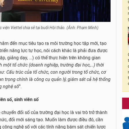
 viện Viettel chia sẻ tại buổi Hội thảo. (Ảnh: Phạm Minh)
nhắm đến mục tiêu tạo ra môi trường học tập mới, tạo
 triển năng lực tự học, nói cách khác là phải đưa được
ập, giảng dạy, …) có thể thực hiện trên không gian
 một tổ chức (doanh nghiệp, trường đại học,…) thời
ư: Cấu trúc của tổ chức, con người trong tổ chức, cơ
n trọng chính là công cụ quản lý, giám sát cả hệ thống
g nghệ số”
.
ên số, sinh viên số
 chuyển đổi số của trường đại học là vai trò trở thành
i thức, đổi mới sáng tạo. Muốn làm được điều đó, cần
 công nghệ số với các tính năng bám sát chiến lược