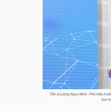
Tiến sĩ Lương Ngọc Minh - Phó Hiệu trưở
học H