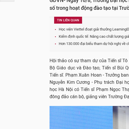
GDVN- Ngày 16/8, Trường Đại học 
số trong hoạt động đào tạo tại Trư
TIN LIÊN QUAN
Học viện Viettel đoạt giải thưởng LearningE
Kiểm định quốc tế: Nâng cao chất lượng giá
Hơn 130.000 đại biểu tham dự hội nghị về c
Hội thảo có sự tham dự của Tiến sĩ T
Bộ Giáo dục và Đào tạo; Tiến sĩ Bùi Q
Tiến sĩ. Phạm Xuân Hoan - Trưởng ban K
Nguyễn Kim Cương - Phụ trách Đại h
học Hà Nội có Tiến sĩ Phạm Ngọc Thạ
đông đảo cán bộ, giảng viên Trường Đạ