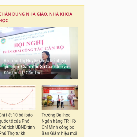
CHÂN DUNG NHÀ GIÁO, NHÀ KHOA
HỌC
Bà Trần Thị Huyền được bổ nhiệm
giữ chức Giám đốc Sở Giáo dục và
Đào tạo TP Cần Thơ
Chi tiết 10 bài báo
Trường Đại học
quốc tế của Phó
Ngân hàng TP. Hồ
Chủ tịch UBND tỉnh
Chí Minh công bố
Phú Thọ từ khi
Ban Giám hiệu mới