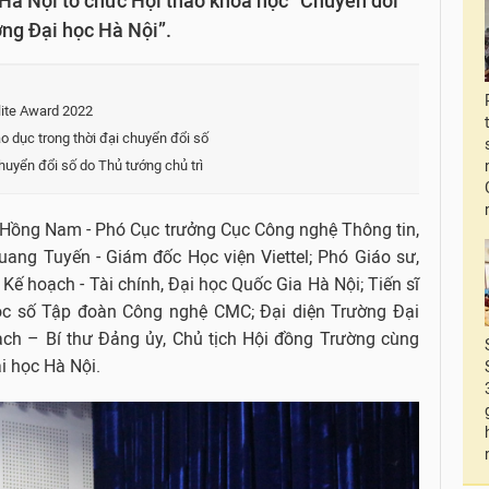
Hà Nội tổ chức Hội thảo khoa học “Chuyển đổi
ờng Đại học Hà Nội”.
lite Award 2022
o dục trong thời đại chuyển đổi số
huyển đổi số do Thủ tướng chủ trì
ô Hồng Nam - Phó Cục trưởng Cục Công nghệ Thông tin,
uang Tuyến - Giám đốc Học viện Viettel; Phó Giáo sư,
ế hoạch - Tài chính, Đại học Quốc Gia Hà Nội; Tiến sĩ
ọc số Tập đoàn Công nghệ CMC; Đại diện Trường Đại
ch – Bí thư Đảng ủy, Chủ tịch Hội đồng Trường cùng
i học Hà Nội.