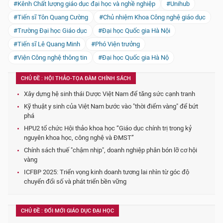
#Kênh Chất lượng giáo dục đại học và nghề nghiệp
#Unihub
#Tiến sĩ Tôn Quang Cường
#Chủ nhiệm Khoa Công nghệ giáo dục
#Trường Đại học Giáo dục
#Đại học Quốc gia Hà Nội
#Tiến sĩ Lê Quang Minh
#Phó Viện trưởng
#Viện Công nghệ thông tin
#Đại học Quốc gia Hà Nộ
CHỦ ĐỀ : HỘI THẢO-TỌA ĐÀM CHÍNH SÁCH
Xây dựng hệ sinh thái Dược Việt Nam để tăng sức cạnh tranh
Kỹ thuật y sinh của Việt Nam bước vào "thời điểm vàng" để bứt
phá
HPU2 tổ chức Hội thảo khoa học “Giáo dục chính trị trong kỷ
nguyên khoa học, công nghệ và ĐMST”
Chính sách thuế "chậm nhịp", doanh nghiệp phân bón lỡ cơ hội
vàng
ICFBP 2025: Triển vọng kinh doanh tương lai nhìn từ góc độ
chuyển đổi số và phát triển bền vững
CHỦ ĐỀ : ĐỔI MỚI GIÁO DỤC ĐẠI HỌC