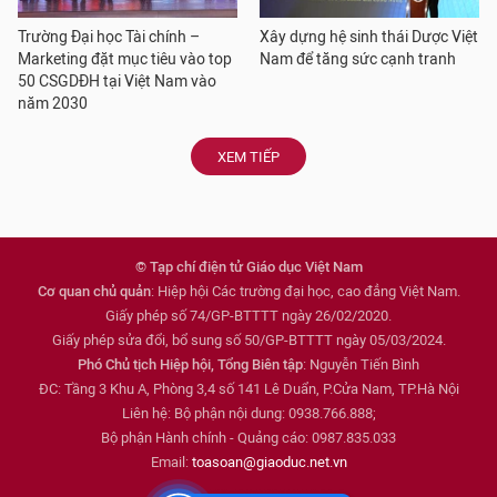
Trường Đại học Tài chính –
Xây dựng hệ sinh thái Dược Việt
Marketing đặt mục tiêu vào top
Nam để tăng sức cạnh tranh
50 CSGDĐH tại Việt Nam vào
năm 2030
XEM TIẾP
© Tạp chí điện tử Giáo dục Việt Nam
Cơ quan chủ quản
: Hiệp hội Các trường đại học, cao đẳng Việt Nam.
Giấy phép số 74/GP-BTTTT ngày 26/02/2020.
Giấy phép sửa đổi, bổ sung số 50/GP-BTTTT ngày 05/03/2024.
Phó Chủ tịch Hiệp hội, Tổng Biên tập
: Nguyễn Tiến Bình
ĐC: Tầng 3 Khu A, Phòng 3,4 số 141 Lê Duẩn, P.Cửa Nam, TP.Hà Nội
Liên hệ: Bộ phận nội dung: 0938.766.888;
Bộ phận Hành chính - Quảng cáo: 0987.835.033
Email:
toasoan@giaoduc.net.vn