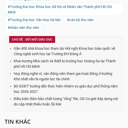
#Trường Đại học Khoa học Xã hội và Nhân văn Thành phố Hồ Chí
Minh
#Trường Đại học Văn hóa Hà Nội
#cán bộ thư viện
#nhân viên thư viện
CHỦ ĐỀ : ĐỔI MỚI GIÁO DỤC
Gần 400 nhà khoa học tham dự Hội nghị khoa học toàn quốc về
Công nghệ sinh học tại Trường ĐH Đông Á
Khai trương Nhà sách và thiết bị trường học Hoàng Sa tại Thành
phố Hồ Chí Minh
Huy động nghệ sĩ, vận động viên tham gia hoạt động ở trường:
Khó nhất vẫn là nguồn lực tài chính
Bộ GDĐT hướng dẫn thực hiện nhiệm vụ giáo dục phổ thông năm
học 2026-2027
Điều kiện đảm bảo chất lượng "rỗng" file, CĐ Cơ giới Xây dựng nói
do cập nhật thiếu hoặc lỗi link
TIN KHÁC