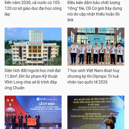
Đến năm 2030, cả nước có 105-
Điều kiện đảm bảo chất lượng
120 cơ sở giáo dục đại học công
"rỗng" file, CĐ Cơ giới Xây dựng
lập
nói do cập nhật thiếu hoặc lỗi
link
Diện tích đất/người học mới đạt
7 học sinh Việt Nam đoạt huy
11,8m², ĐH Sư phạm Kỹ thuật
chương kỳ thi Olympic Trí tuệ
Vĩnh Long chia sẻ lộ trình đáp
nhân tạo quốc tế 2026
ứng Chuẩn