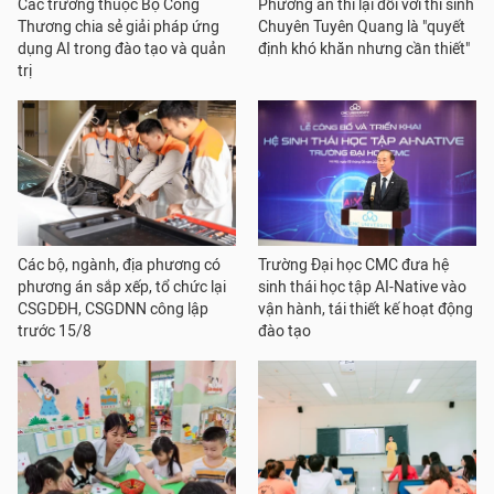
Các trường thuộc Bộ Công
Phương án thi lại đối với thí sinh
Thương chia sẻ giải pháp ứng
Chuyên Tuyên Quang là "quyết
dụng AI trong đào tạo và quản
định khó khăn nhưng cần thiết"
trị
Các bộ, ngành, địa phương có
Trường Đại học CMC đưa hệ
phương án sắp xếp, tổ chức lại
sinh thái học tập AI-Native vào
CSGDĐH, CSGDNN công lập
vận hành, tái thiết kế hoạt động
trước 15/8
đào tạo