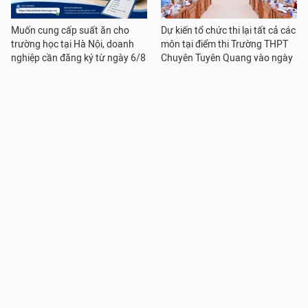
Muốn cung cấp suất ăn cho
Dự kiến tổ chức thi lại tất cả các
trường học tại Hà Nội, doanh
môn tại điểm thi Trường THPT
nghiệp cần đăng ký từ ngày 6/8
Chuyên Tuyên Quang vào ngày
14-15/8
Thi tốt nghiệp THPT trên máy
Nhiều hồ sơ trùng lặp nội dung,
tính: Hạ tầng công nghệ, chất
nhập dữ liệu nhiều lần, giáo viên
lượng ngân hàng đề thi là yếu tố
mầm non mong rà soát cắt
cốt lõi
giảm