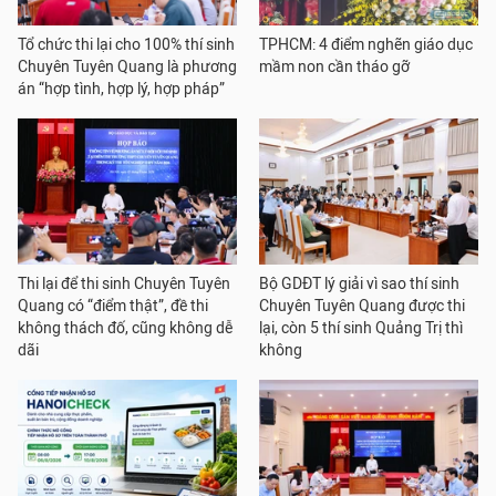
Tổ chức thi lại cho 100% thí sinh
TPHCM: 4 điểm nghẽn giáo dục
Chuyên Tuyên Quang là phương
mầm non cần tháo gỡ
án “hợp tình, hợp lý, hợp pháp”
Thi lại để thi sinh Chuyên Tuyên
Bộ GDĐT lý giải vì sao thí sinh
Quang có “điểm thật”, đề thi
Chuyên Tuyên Quang được thi
không thách đố, cũng không dễ
lại, còn 5 thí sinh Quảng Trị thì
dãi
không