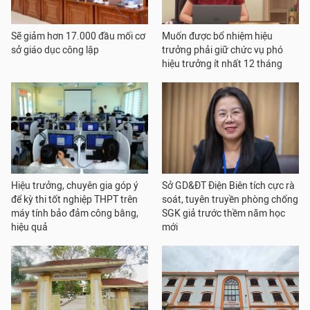
Sẽ giảm hơn 17.000 đầu mối cơ
Muốn được bổ nhiệm hiệu
sở giáo dục công lập
trưởng phải giữ chức vụ phó
hiệu trưởng ít nhất 12 tháng
Hiệu trưởng, chuyên gia góp ý
Sở GD&ĐT Điện Biên tích cực rà
để kỳ thi tốt nghiệp THPT trên
soát, tuyên truyền phòng chống
máy tính bảo đảm công bằng,
SGK giả trước thềm năm học
hiệu quả
mới