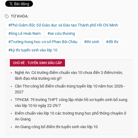
TỪ KHÓA:
#Phó Giám đốc Sở Giáo dục và Đào tạo Thành phố Hồ Chí Minh
#ông Lê Hoài Nam
#xe cứu thương
#Trường trung học cơ sở Phan Bội Châu
#thí sinh
#đề thi
#kỳ thi tuyển sinh vào lớp 10
CHỦ ĐỀ : TUYỂN SINH ĐẦU CẤP
Nghệ An: Có trường điểm chuẩn vào 10 chưa đến 3 điểm/môn,
lãnh đạo nhà trường nói gì?
Cần Thơ công bố điểm chuẩn trúng tuyển lớp 10 năm học 2026 -
2027
TPHCM: 79 trường THPT công lập nhận hồ sơ tuyển sinh bổ sung
vào lớp 10 từ ngày 22-29/7
Điểm chuẩn vào lớp 10 các trường trung học phổ thông chuyên ở
An Giang
An Giang công bố điểm thi tuyển sinh vào lớp 10