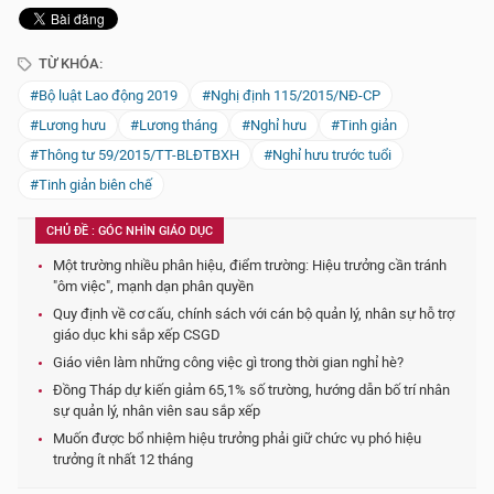
TỪ KHÓA:
#Bộ luật Lao động 2019
#Nghị định 115/2015/NĐ-CP
#Lương hưu
#Lương tháng
#Nghỉ hưu
#Tinh giản
#Thông tư 59/2015/TT-BLĐTBXH
#Nghỉ hưu trước tuổi
#Tinh giản biên chế
CHỦ ĐỀ : GÓC NHÌN GIÁO DỤC
Một trường nhiều phân hiệu, điểm trường: Hiệu trưởng cần tránh
"ôm việc", mạnh dạn phân quyền
Quy định về cơ cấu, chính sách với cán bộ quản lý, nhân sự hỗ trợ
giáo dục khi sắp xếp CSGD
Giáo viên làm những công việc gì trong thời gian nghỉ hè?
Đồng Tháp dự kiến giảm 65,1% số trường, hướng dẫn bố trí nhân
sự quản lý, nhân viên sau sắp xếp
Muốn được bổ nhiệm hiệu trưởng phải giữ chức vụ phó hiệu
trưởng ít nhất 12 tháng