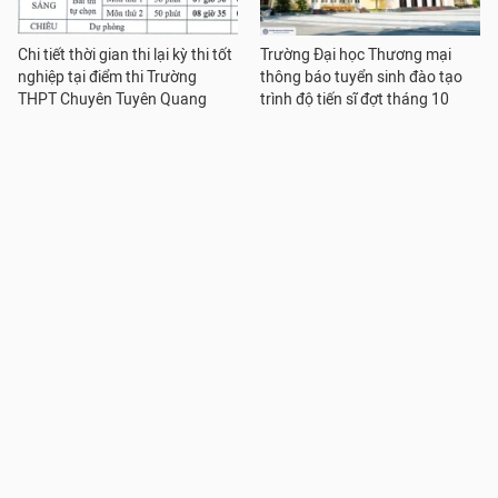
Chi tiết thời gian thi lại kỳ thi tốt
Trường Đại học Thương mại
nghiệp tại điểm thi Trường
thông báo tuyển sinh đào tạo
THPT Chuyên Tuyên Quang
trình độ tiến sĩ đợt tháng 10
năm 2026
Trường Đại học Thương mại
Các trường thuộc Bộ Công
thông báo tuyển sinh đào tạo
Thương chia sẻ giải pháp ứng
trình độ thạc sĩ đợt 2 năm 2026
dụng AI trong đào tạo và quản
trị