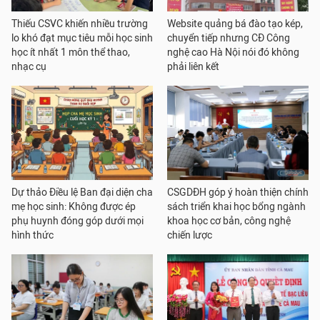
Thiếu CSVC khiến nhiều trường
Website quảng bá đào tạo kép,
lo khó đạt mục tiêu mỗi học sinh
chuyển tiếp nhưng CĐ Công
học ít nhất 1 môn thể thao,
nghệ cao Hà Nội nói đó không
nhạc cụ
phải liên kết
Dự thảo Điều lệ Ban đại diện cha
CSGDĐH góp ý hoàn thiện chính
mẹ học sinh: Không được ép
sách triển khai học bổng ngành
phụ huynh đóng góp dưới mọi
khoa học cơ bản, công nghệ
hình thức
chiến lược