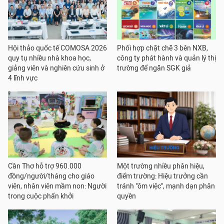
Hội thảo quốc tế COMOSA 2026
Phối hợp chặt chẽ 3 bên NXB,
quy tụ nhiều nhà khoa học,
công ty phát hành và quản lý thị
giảng viên và nghiên cứu sinh ở
trường để ngăn SGK giả
4 lĩnh vực
Cần Thơ hỗ trợ 960.000
Một trường nhiều phân hiệu,
đồng/người/tháng cho giáo
điểm trường: Hiệu trưởng cần
viên, nhân viên mầm non: Người
tránh "ôm việc", mạnh dạn phân
trong cuộc phấn khởi
quyền