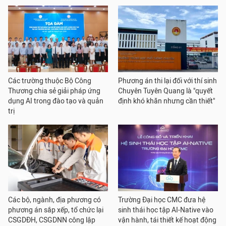
Các trường thuộc Bộ Công
Phương án thi lại đối với thí sinh
Thương chia sẻ giải pháp ứng
Chuyên Tuyên Quang là "quyết
dụng AI trong đào tạo và quản
định khó khăn nhưng cần thiết"
trị
Các bộ, ngành, địa phương có
Trường Đại học CMC đưa hệ
phương án sắp xếp, tổ chức lại
sinh thái học tập AI-Native vào
CSGDĐH, CSGDNN công lập
vận hành, tái thiết kế hoạt động