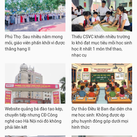
Phú Thọ: Sau nhiều năm mong
Thiếu CSVC khiến nhiều trường
mỏi, giáo viên phấn khởi vì được
lo khó đạt mục tiêu mỗi học sinh
thăng hạng II
học ít nhất 1 môn thể thao,
nhạc cụ
Website quảng bá đào tạo kép,
Dự thảo Điều lệ Ban đại diện cha
chuyển tiếp nhưng CĐ Công
mẹ học sinh: Không được ép
nghệ cao Hà Nội nói đó không
phụ huynh đóng góp dưới mọi
phải liên kết
hình thức