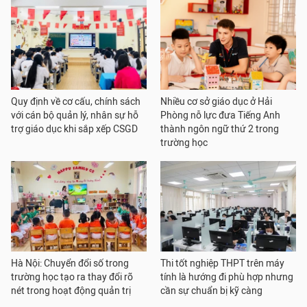
Quy định về cơ cấu, chính sách
Nhiều cơ sở giáo dục ở Hải
với cán bộ quản lý, nhân sự hỗ
Phòng nỗ lực đưa Tiếng Anh
trợ giáo dục khi sắp xếp CSGD
thành ngôn ngữ thứ 2 trong
trường học
Hà Nội: Chuyển đổi số trong
Thi tốt nghiệp THPT trên máy
trường học tạo ra thay đổi rõ
tính là hướng đi phù hợp nhưng
nét trong hoạt động quản trị
cần sự chuẩn bị kỹ càng