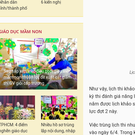
Nhân dân
6 kiến nghị
kỳ thi đánh giá năng 
tỉnh/thành phố
nắm được lịch khảo s
lực đợt 2 này.
Việc trùng lịch thi n
GIÁO DỤC MẦM NON
vào ngày 6/4. Trong k
Không thể điều chỉnh 
Trao đổi với phóng vi
Sau sắp xếp, việc điều phối giáo viên
- Giám đốc Trung tâm
mầm non thuận lợi, đề xuất cắt giảm
thi
đánh giá năng lực
thi GV giỏi cấp trường
đã được lên lịch và c
“Kỳ thi đánh giá năn
từ tháng 8/2023, như
sao tạo điều kiện thuậ
nhật, không tổ chức t
TPHCM: 4 điểm
Nhiều hồ sơ trùng
nghẽn giáo dục
lặp nội dung, nhập