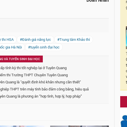
Doãn Nhàn
 thi HSA
#Đánh giá năng lực
#Trung tâm Khảo thí
uốc gia Hà Nội
#tuyển sinh đại học
NG VÀ TUYỂN SINH ĐẠI HỌC
 tỉnh kỳ thi tốt nghiệp lại ở Tuyên Quang
 tại điểm thi Trường THPT Chuyên Tuyên Quang
uyên Quang là "quyết định khó khăn nhưng cần thiết"
t nghiệp THPT trên máy tính bảo đảm công bằng, hiệu quả
yên Quang là phương án “hợp tình, hợp lý, hợp pháp”