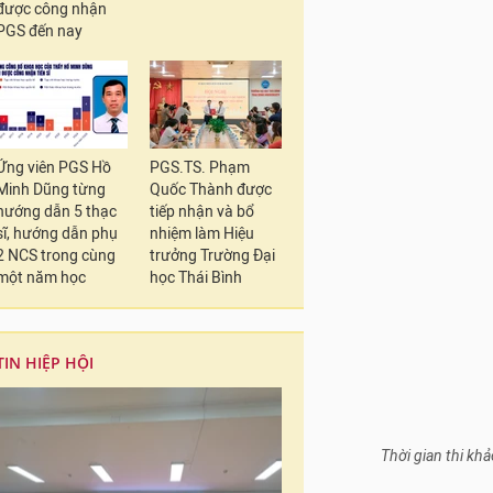
được công nhận
PGS đến nay
Ứng viên PGS Hồ
PGS.TS. Phạm
Minh Dũng từng
Quốc Thành được
hướng dẫn 5 thạc
tiếp nhận và bổ
sĩ, hướng dẫn phụ
nhiệm làm Hiệu
2 NCS trong cùng
trưởng Trường Đại
Thời gian thi kh
một năm học
học Thái Bình
TIN HIỆP HỘI