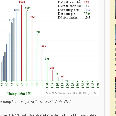
giá năng lực tháng 3 và 4 năm 2024. Ảnh: VNU
ức tại 10/11 tỉnh thành đặt địa điểm thi ở khu vực phía