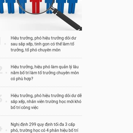
1 .
Hiệu trưởng, phó hiệu trưởng dôi dư
sau sắp xếp, tinh gọn có thể làm tổ
trưởng, tổ phó chuyên môn
 .
Hiệu trưởng, hiệu phó làm quản lý lâu
năm bố trí làm tổ trưởng chuyên môn
có phù hợp?
 .
Hiệu trưởng, phó hiệu trưởng dôi dư dễ
Thí sinh 
sắp xếp, nhân viên trường học mới khó
bố trí công việc
Giám đốc Trung tâm K
sinh đều có tâm lý đă
 .
Nghị định 299 quy định tối đa 3 cấp
phó, trường học có 4 phân hiệu bố trí