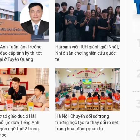
Anh Tuấn làm Trưởng
Hai sinh viên IUH giành giải Nhất,
đạo cấp tỉnh kỳ thi tốt
Nhì ở sân chơi nghiên cứu quốc
lại ở Tuyên Quang
tế
2
3
ơ sở giáo dục ở Hải
Hà Nội: Chuyển đổi số trong
ỗ lực đưa Tiếng Anh
trường học tạo ra thay đổi rõ nét
gôn ngữ thứ 2 trong
trong hoạt động quản trị
4
học