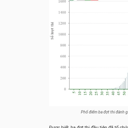
Phổ điểm ba đợt thi đánh 
Được biết, ba đợt thi đầu tiên đã tổ ch