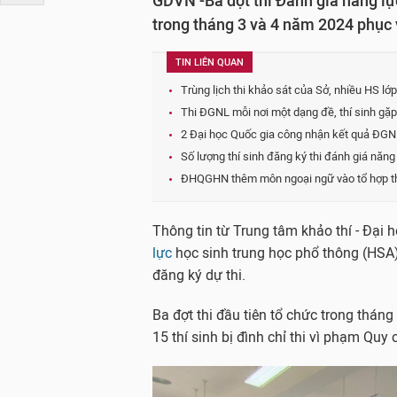
GDVN -Ba đợt thi Đánh giá năng lự
trong tháng 3 và 4 năm 2024 phục v
TIN LIÊN QUAN
Trùng lịch thi khảo sát của Sở, nhiều HS lớ
Thi ĐGNL mỗi nơi một dạng đề, thí sinh gặ
2 Đại học Quốc gia công nhận kết quả ĐGN
Số lượng thí sinh đăng ký thi đánh giá năn
ĐHQGHN thêm môn ngoại ngữ vào tổ hợp th
Thông tin từ Trung tâm khảo thí - Đại 
lực
học sinh trung học phổ thông (HSA)
đăng ký dự thi.
Ba đợt thi đầu tiên tổ chức trong tháng
15 thí sinh bị đình chỉ thi vì phạm Quy c