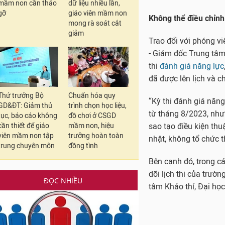
mầm non cần tháo
dữ liệu nhiều lần,
Bên cạnh đó, trong cá
gỡ
giáo viên mầm non
dõi lịch thi của trườn
mong rà soát cắt
tâm Khảo thí, Đại học
giảm
Thứ trưởng Bộ
Chuẩn hóa quy
GD&ĐT: Giảm thủ
trình chọn học liệu,
tục, báo cáo không
đồ chơi ở CSGD
cần thiết để giáo
mầm non, hiệu
viên mầm non tập
trưởng hoàn toàn
trung chuyên môn
đồng tình
ĐỌC NHIỀU