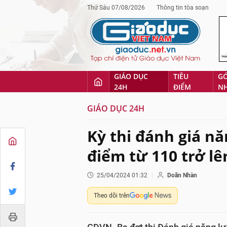
Thứ Sáu 07/08/2026
Thông tin tòa soạn
GIÁO DỤC
TIÊU
G
24H
ĐIỂM
N
GIÁO DỤC 24H
Kỳ thi đánh giá 
điểm từ 110 trở l
25/04/2024 01:32
Doãn Nhàn
Theo dõi trên