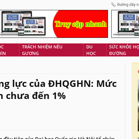
Đường dây n
ÓC
TRÁCH NHIỆM NÊU
DU
SỨC KHỎE H
HÌN
GƯƠNG
HỌC
ĐƯỜNG
năng lực của ĐHQGHN: Mức
ên chưa đến 1%