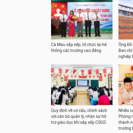
Cà Mau sắp xếp, tổ chức lại hệ
Ông Đỗ 
thống các trường cao đẳng
Ban chỉ 
nghiệp 
Quy định về cơ cấu, chính sách
Nhiều c
với cán bộ quản lý, nhân sự hỗ
Phòng n
trợ giáo dục khi sắp xếp CSGD
thành n
trường 