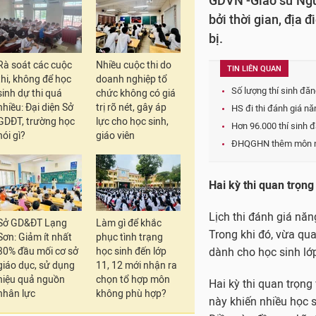
GDVN -Giáo sư Nguy
bởi thời gian, địa 
bị.
Rà soát các cuộc
Nhiều cuộc thi do
TIN LIÊN QUAN
thi, không để học
doanh nghiệp tổ
Số lượng thí sinh đăn
sinh dự thi quá
chức không có giá
nhiều: Đại diện Sở
trị rõ nét, gây áp
HS đi thi đánh giá nă
GDĐT, trường học
lực cho học sinh,
Hơn 96.000 thí sinh 
nói gì?
giáo viên
ĐHQGHN thêm môn ngo
Hai kỳ thi quan trọng v
Lịch thi đánh giá năn
Sở GD&ĐT Lạng
Làm gì để khắc
Trong khi đó, vừa qu
Sơn: Giảm ít nhất
phục tình trạng
30% đầu mối cơ sở
học sinh đến lớp
dành cho học sinh lớp
giáo dục, sử dụng
11, 12 mới nhận ra
hiệu quả nguồn
chọn tổ hợp môn
Hai kỳ thi quan trọng
nhân lực
không phù hợp?
này khiến nhiều học s