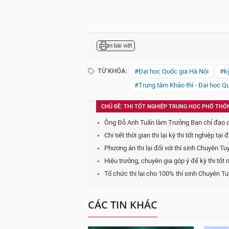
In bài viết
TỪ KHÓA:
#Đại học Quốc gia Hà Nội
#kỳ
#Trung tâm Khảo thí - Đại học Q
CHỦ ĐỀ: THI TỐT NGHIỆP TRUNG HỌC PHỔ THÔ
Ông Đỗ Anh Tuấn làm Trưởng Ban chỉ đạo cấp
Chi tiết thời gian thi lại kỳ thi tốt nghiệp
Phương án thi lại đối với thí sinh Chuyên T
Hiệu trưởng, chuyên gia góp ý để kỳ thi tố
Tổ chức thi lại cho 100% thí sinh Chuyên Tu
CÁC TIN KHÁC