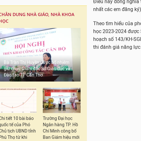
Điều này đồng nghĩa t
nhất các em đăng ký)
CHÂN DUNG NHÀ GIÁO, NHÀ KHOA
HỌC
Theo tìm hiểu của ph
học 2023-2024 được S
hoạch số 143/KH-SGDĐ
thi đánh giá năng lự
Bà Trần Thị Huyền được bổ nhiệm
giữ chức Giám đốc Sở Giáo dục và
Đào tạo TP Cần Thơ
Chi tiết 10 bài báo
Trường Đại học
quốc tế của Phó
Ngân hàng TP. Hồ
Chủ tịch UBND tỉnh
Chí Minh công bố
Phú Thọ từ khi
Ban Giám hiệu mới