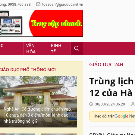
óng: 0938.766.888
toasoan@giaoduc.net.vn
ỌC
VĂN
KINH
HÓA
TẾ
GIÁO DỤC 24H
GIÁO DỤC PHỔ THÔNG MỚI
Trùng lịch
12 của Hà
30/03/2024 06:29
Nghệ An: Có trường điểm chuẩn vào
10 chưa đến 3 điểm/môn, lãnh đạo
Theo dõi trên
nhà trường nói gì?