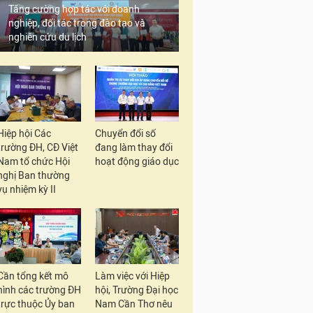
Tăng cường hợp tác với doanh
nghiệp, đối tác trong đào tạo và
nghiên cứu du lịch
Hiệp hội Các
Chuyển đổi số
trường ĐH, CĐ Việt
đang làm thay đổi
Nam tổ chức Hội
hoạt động giáo dục
nghị Ban thường
vụ nhiệm kỳ II
Lị
Cần tổng kết mô
Làm việc với Hiệp
hình các trường ĐH
hội, Trường Đại học
Như vậy, lịch thi khả
trực thuộc Ủy ban
Nam Cần Thơ nêu